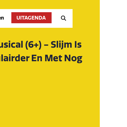
en
UITAGENDA
ical (6+) - Slijm Is
ulairder En Met Nog