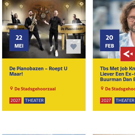
22
20
MEI
FEB
De Pianobazen - Roept U
Tbs Met Job Kn
Maar!
Liever Een Ex-t
Buurman Dan 
gedetineerde
De Stadsgehoorzaal
De Stadsgehoo
2027
THEATER
2027
THEATER
KUNST EN CULTUUR
KUNST EN CULT