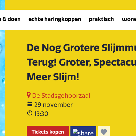
n & doen
echte haringkoppen
praktisch
won
De Nog Grotere Slijmmus
Terug! Groter, Spectac
Meer Slijm!
De Stadsgehoorzaal
29 november
13:30
Tickets kopen