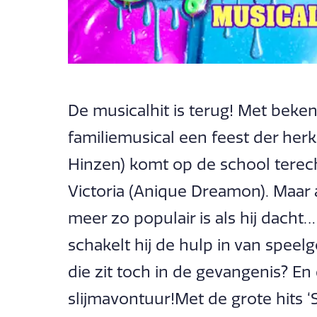
De musicalhit is terug! Met beken
familiemusical een feest der her
Hinzen) komt op de school terecht
Victoria (Anique Dreamon). Maar al
meer zo populair is als hij dacht… 
schakelt hij de hulp in van spee
die zit toch in de gevangenis? E
slijmavontuur!Met de grote hits ‘Sl