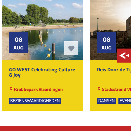
08
08
AUG
AUG
GO WEST Celebrating Culture
Reis Door de Ti
& Joy
Krabbepark Vlaardingen
Stadsstrand V
BEZIENSWAARDIGHEDEN
DANSEN
EVEN
KUNST EN CULTUUR
MUZIEK
EVENEMENTEN