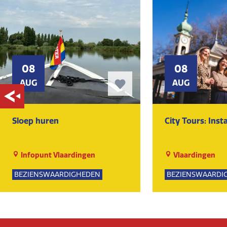
08
08
AUG
AUG
Sloep huren
City Tours: Ins
Infopunt Vlaardingen
Vlaardingen
BEZIENSWAARDIGHEDEN
BEZIENSWAARDI
NATUUR
SPORTIEF
GROE