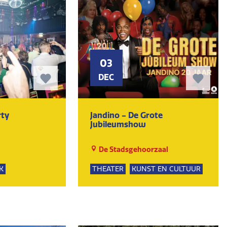
03
DEC
rty
Jandino - De Grote
Jubileumshow
De Stadsgehoorzaal
K
THEATER
KUNST EN CULTUUR