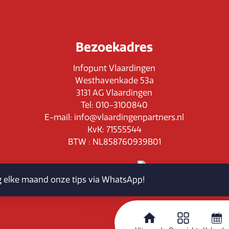
Bezoekadres
Infopunt Vlaardingen
Westhavenkade 53a
3131 AG Vlaardingen
Tel: 010-3100840
E-mail: info@vlaardingenpartners.nl
KvK: 71555544
BTW : NL858760939B01
jg elke maand onze tips via WhatsApp!
Routeplanner