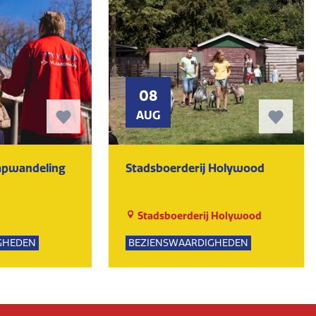
08
AUG
tapwandeling
Stadsboerderij Holywood
Stadsboerderij Holywood
GHEDEN
BEZIENSWAARDIGHEDEN
PSUITJES
NATUUR