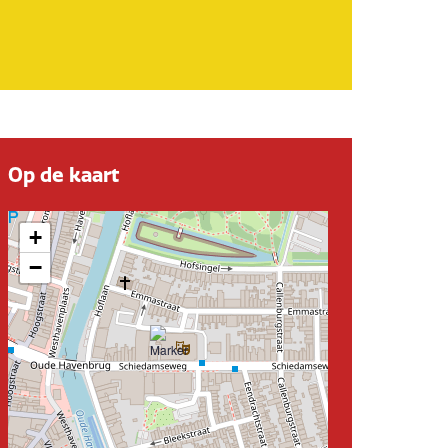
Op de kaart
+
−