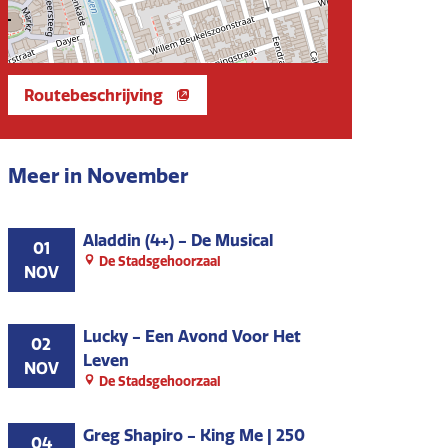
Routebeschrijving
Meer in November
Aladdin (4+) - De Musical
01
De Stadsgehoorzaal
NOV
Lucky - Een Avond Voor Het
02
Leven
NOV
De Stadsgehoorzaal
Greg Shapiro - King Me | 250
04