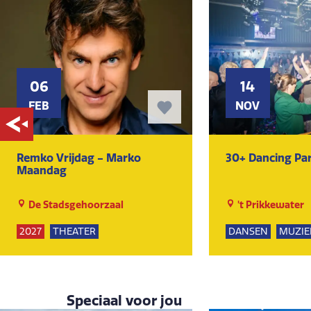
06
14
FEB
NOV
Remko Vrijdag - Marko
30+ Dancing Pa
Maandag
De Stadsgehoorzaal
't Prikkewater
2027
THEATER
DANSEN
MUZIE
KUNST EN CULTUUR
Speciaal voor jou