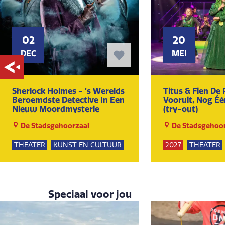
02
20
DEC
MEI
Sherlock Holmes - ’s Werelds
Titus & Fien De 
Beroemdste Detective In Een
Vooruit, Nog Éé
Nieuw Moordmysterie
(try-out)
De Stadsgehoorzaal
De Stadsgehoor
THEATER
KUNST EN CULTUUR
2027
THEATER
KUNST EN CULTU
Speciaal voor jou