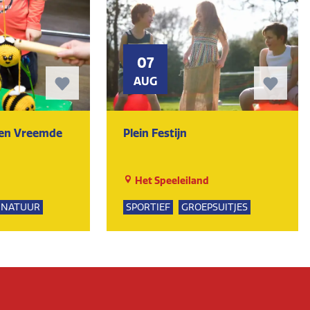
07
AUG
ten Vreemde
Plein Festijn
Het Speeleiland
NATUUR
SPORTIEF
GROEPSUITJES
PSUITJES
UR