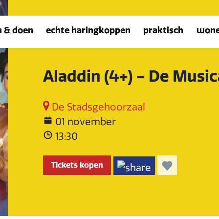
n & doen
echte haringkoppen
praktisch
won
Aladdin (4+) - De Music
De Stadsgehoorzaal
01 november
13:30
Tickets kopen