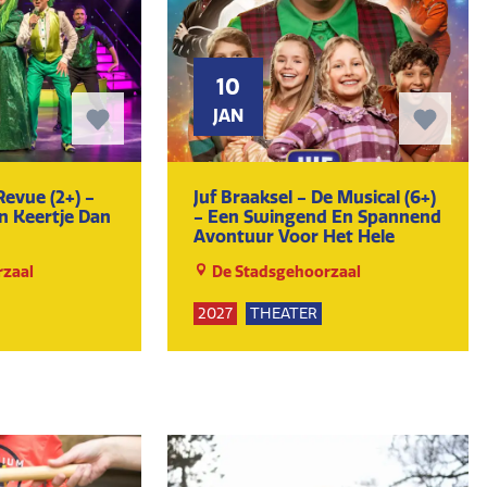
10
JAN
Revue (2+) -
Juf Braaksel - De Musical (6+)
n Keertje Dan
- Een Swingend En Spannend
Avontuur Voor Het Hele
Gezin
zaal
De Stadsgehoorzaal
2027
THEATER
UR
KUNST EN CULTUUR