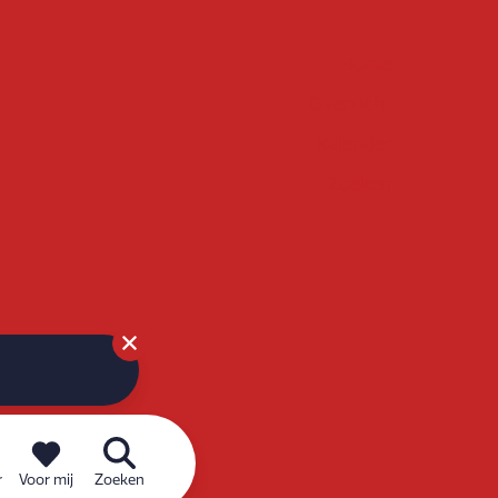
Home
Overzicht
Kalender
Zoeken
r
Voor mij
Zoeken