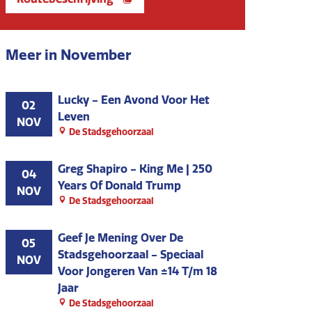
Meer in November
Lucky - Een Avond Voor Het
02
Leven
NOV
De Stadsgehoorzaal
Greg Shapiro - King Me | 250
04
Years Of Donald Trump
NOV
De Stadsgehoorzaal
Geef Je Mening Over De
05
Stadsgehoorzaal - Speciaal
NOV
Voor Jongeren Van ±14 T/m 18
Jaar
De Stadsgehoorzaal