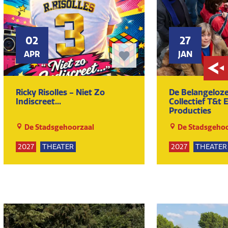
02
27
APR
JAN
Ricky Risolles - Niet Zo
De Belangeloz
Indiscreet...
Collectief T&t 
Producties
De Stadsgehoorzaal
De Stadsgehoo
2027
THEATER
2027
THEATER
KUNST EN CULTUUR
KUNST EN CULT