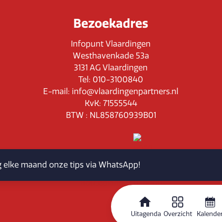
Bezoekadres
Infopunt Vlaardingen
Westhavenkade 53a
3131 AG Vlaardingen
Tel: 010-3100840
E-mail: info@vlaardingenpartners.nl
KvK: 71555544
BTW : NL858760939B01
jg elke maand onze tips via WhatsApp!
Routeplanner
Uitagenda
Overzicht
Kalende