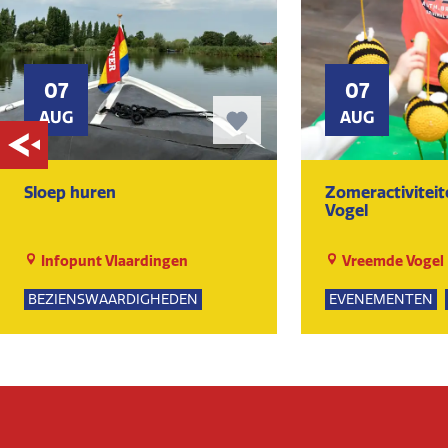
07
07
AUG
AUG
Sloep huren
Zomeractivitei
Vogel
Infopunt Vlaardingen
Vreemde Vogel
BEZIENSWAARDIGHEDEN
EVENEMENTEN
NATUUR
SPEELTUIN
GROE
KUNST EN CULTU