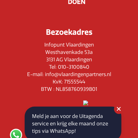
Bezoekadres
Infopunt Vlaardingen
Westhavenkade 53a
3131 AG Vlaardingen
Tel: 010-3100840
E-mail: info@vlaardingenpartners.nl
KvK: 71555544
BTW : NL858760939B01
Meld je aan voor de Uitagenda
service en krijg elke maand onze
Routeplanner
tips via WhatsApp!