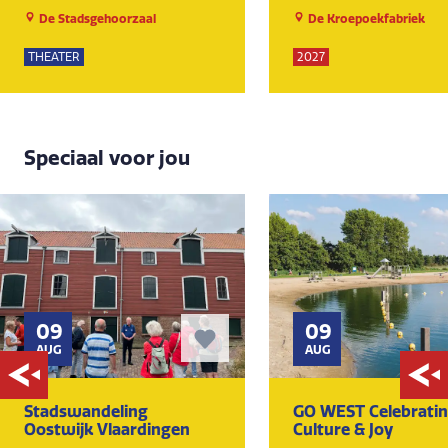
De Stadsgehoorzaal
De Kroepoekfabriek
THEATER
2027
Speciaal voor jou
09
09
AUG
AUG
Stadswandeling
GO WEST Celebrati
Oostwijk Vlaardingen
Culture & Joy