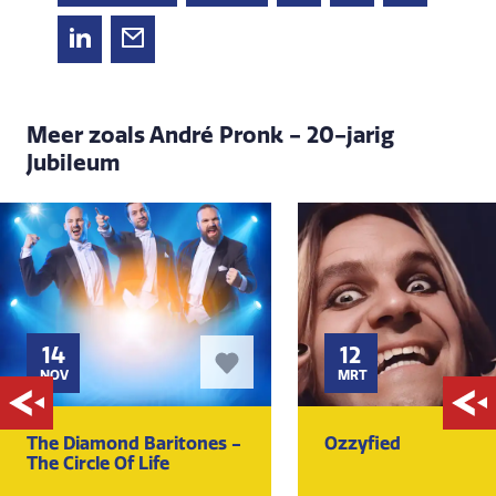
Meer zoals André Pronk - 20-jarig
Jubileum
14
12
NOV
MRT
The Diamond Baritones -
Ozzyfied
The Circle Of Life