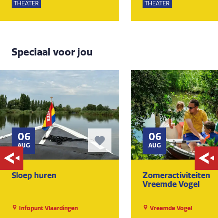
THEATER
THEATER
Speciaal voor jou
06
06
AUG
AUG
Sloep huren
Zomeractiviteiten
Vreemde Vogel
Infopunt Vlaardingen
Vreemde Vogel