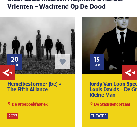
Vrienten - Wachtend Op De Dood
20
15
FEB
SEP
Hemelbestormer (be) +
Jordy Van Loon Spee
The Fifth Alliance
Louis Davids - De Gr
Kleine Man
De Kroepoekfabriek
De Stadsgehoorzaal
2027
THEATER