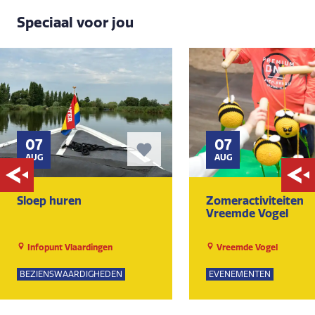
Speciaal voor jou
07
07
AUG
AUG
Sloep huren
Zomeractiviteiten
Vreemde Vogel
Infopunt Vlaardingen
Vreemde Vogel
BEZIENSWAARDIGHEDEN
EVENEMENTEN