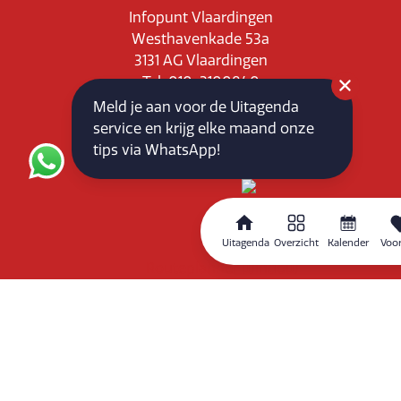
Infopunt Vlaardingen
Westhavenkade 53a
3131 AG Vlaardingen
Tel: 010-3100840
E-mail: info@vlaardingenpartners.nl
Meld je aan voor de Uitagenda
KvK: 71555544
service en krijg elke maand onze
BTW : NL858760939B01
tips via WhatsApp!
Uitagenda
Overzicht
Kalender
Voor
Routeplanner
Home
Overzicht
Kalender