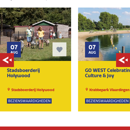
07
07
AUG
AUG
Stadsboerderij
GO WEST Celebrati
Holywood
Culture & Joy
Stadsboerderij Holywood
Krabbepark Vlaardingen
BEZIENSWAARDIGHEDEN
BEZIENSWAARDIGHEDEN