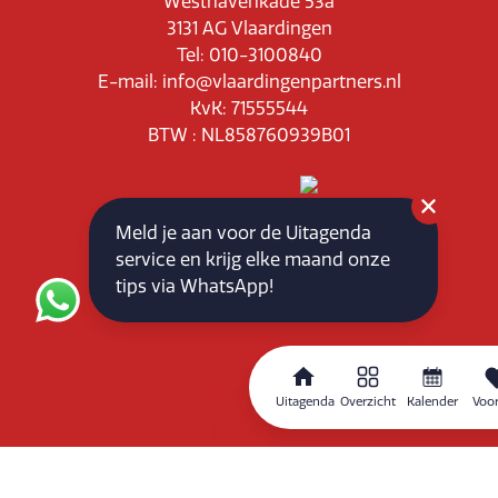
Westhavenkade 53a
3131 AG Vlaardingen
Tel: 010-3100840
E-mail: info@vlaardingenpartners.nl
KvK: 71555544
BTW : NL858760939B01
Meld je aan voor de Uitagenda
service en krijg elke maand onze
Routeplanner
tips via WhatsApp!
Home
Overzicht
Uitagenda
Overzicht
Kalender
Voor
Kalender
Zoeken