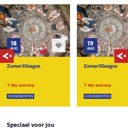
18
19
AUG
AUG
Zomer3Daagse
Zomer3Daagse
WIJ-land Holy
WIJ-land Holy
EVENEMENTEN
EVENEMENTEN
Speciaal voor jou