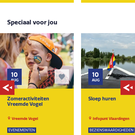
Speciaal voor jou
10
10
AUG
AUG
Zomeractiviteiten
Sloep huren
Vreemde Vogel
Vreemde Vogel
Infopunt Vlaardingen
EVENEMENTEN
BEZIENSWAARDIGHEDEN