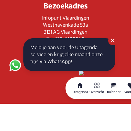
Bezoekadres
Infopunt Vlaardingen
Westhavenkade 53a
3131 AG Vlaardingen
Tel: 010-3100840
E-mail: info@vlaardingenpartners.nl
Meld je aan voor de Uitagenda
KvK: 71555544
service en krijg elke maand onze
BTW : NL858760939B01
tips via WhatsApp!
Uitagenda
Overzicht
Kalender
Voor
Routeplanner
Home
Overzicht