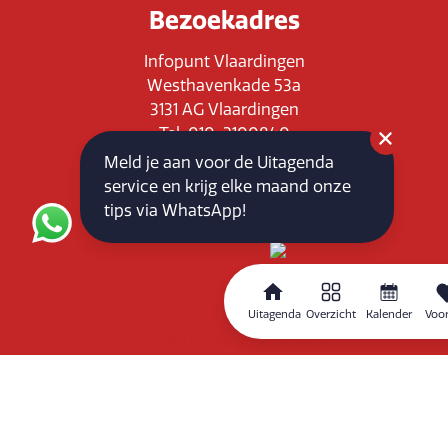
Bezoekadres
Infopunt Vlaardingen
Westhavenkade 53a
3131 AG Vlaardingen
Tel: 010-3100840
E-mail: info@vlaardingenpartners.nl
Meld je aan voor de Uitagenda
KvK: 71555544
service en krijg elke maand onze
BTW : NL858760939B01
tips via WhatsApp!
Uitagenda
Overzicht
Kalender
Voor
Routeplanner
Home
Overzicht