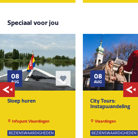
Speciaal voor jou
08
08
AUG
AUG
Sloep huren
City Tours:
Instapwandeling
Infopunt Vlaardingen
Vlaardingen
BEZIENSWAARDIGHEDEN
BEZIENSWAARDIGHEDEN