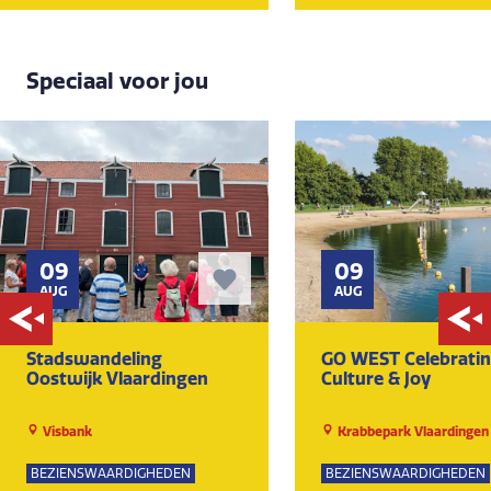
Speciaal voor jou
09
09
AUG
AUG
Stadswandeling
GO WEST Celebrati
Oostwijk Vlaardingen
Culture & Joy
Visbank
Krabbepark Vlaardingen
BEZIENSWAARDIGHEDEN
BEZIENSWAARDIGHEDEN