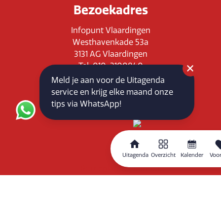
Bezoekadres
Infopunt Vlaardingen
Westhavenkade 53a
3131 AG Vlaardingen
Tel: 010-3100840
E-mail: info@vlaardingenpartners.nl
Meld je aan voor de Uitagenda
KvK: 71555544
service en krijg elke maand onze
BTW : NL858760939B01
tips via WhatsApp!
Uitagenda
Overzicht
Kalender
Voor
Routeplanner
Home
Overzicht