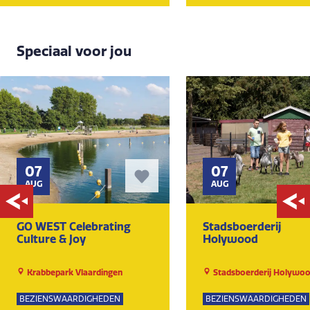
Speciaal voor jou
07
07
AUG
AUG
GO WEST Celebrating
Stadsboerderij
Culture & Joy
Holywood
Krabbepark Vlaardingen
Stadsboerderij Holywo
BEZIENSWAARDIGHEDEN
BEZIENSWAARDIGHEDEN