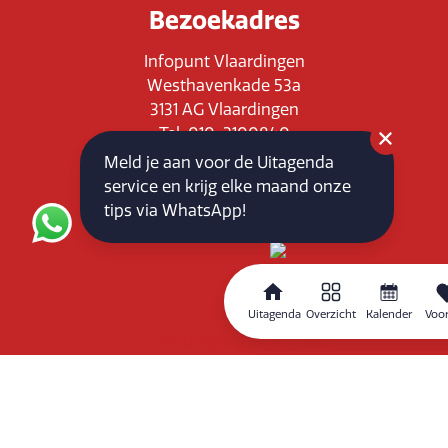
Bezoekadres
Infopunt Vlaardingen
Westhavenkade 53a
3131 AG Vlaardingen
Tel: 010-3100840
E-mail: info@vlaardingenpartners.nl
Meld je aan voor de Uitagenda
KvK: 71555544
service en krijg elke maand onze
BTW : NL858760939B01
tips via WhatsApp!
Uitagenda
Overzicht
Kalender
Voor
Routeplanner
Home
Overzicht