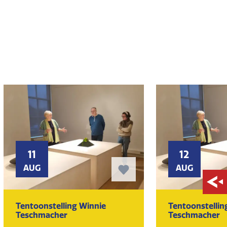
11
12
AUG
AUG
Tentoonstelling Winnie
Tentoonstellin
Teschmacher
Teschmacher