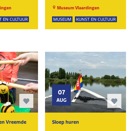
ingen
Museum Vlaardingen
T EN CULTUUR
MUSEUM
KUNST EN CULTUUR
07
AUG
ten Vreemde
Sloep huren