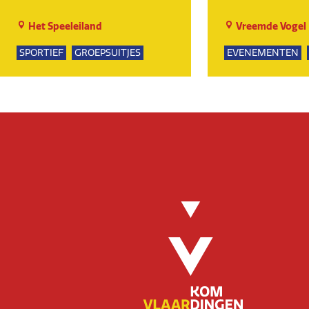
Het Speeleiland
Vreemde Vogel
SPORTIEF
GROEPSUITJES
EVENEMENTEN
SPEELTUIN
GROE
KUNST EN CULTU