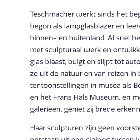
Teschmacher werkt sinds het begi
begon als lampglasblazer en leer
binnen- en buitenland. Al snel 
met sculpturaal werk en ontwikk
glas blaast, buigt en slijpt tot a
ze uit de natuur en van reizen in
tentoonstellingen in musea als B
en het Frans Hals Museum, en me
galerieën, geniet zij brede erkenn
Haar sculpturen zijn geen voorst
ontstaan uit een dialoog tussen k