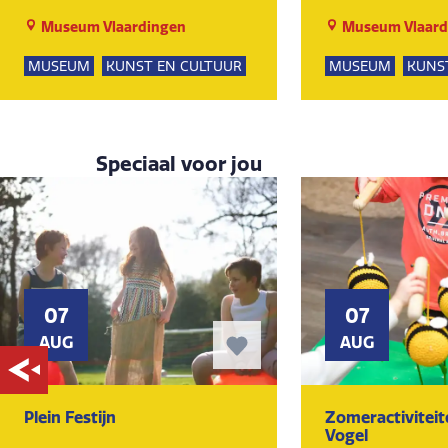
Museum Vlaardingen
Museum Vlaard
MUSEUM
KUNST EN CULTUUR
MUSEUM
KUNS
Speciaal voor jou
07
07
AUG
AUG
Plein Festijn
Zomeractivitei
Vogel