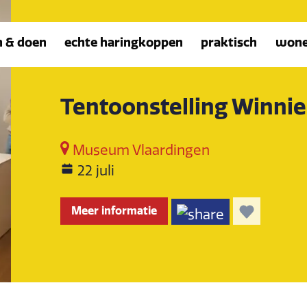
n & doen
echte haringkoppen
praktisch
won
Tentoonstelling Winni
Museum Vlaardingen
22 juli
Meer informatie