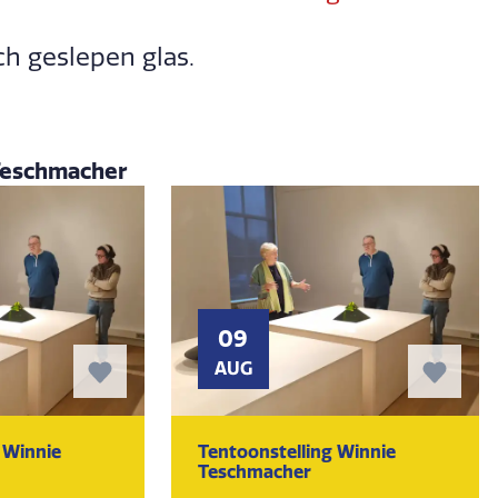
sch geslepen glas.
 Teschmacher
09
AUG
 Winnie
Tentoonstelling Winnie
Teschmacher