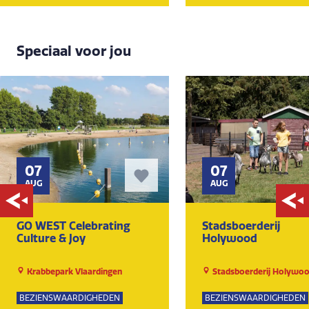
Speciaal voor jou
07
07
AUG
AUG
GO WEST Celebrating
Stadsboerderij
Culture & Joy
Holywood
Krabbepark Vlaardingen
Stadsboerderij Holywo
BEZIENSWAARDIGHEDEN
BEZIENSWAARDIGHEDEN