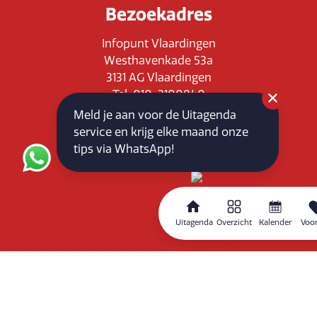
Bezoekadres
Infopunt Vlaardingen
Westhavenkade 53a
3131 AG Vlaardingen
Tel: 010-3100840
E-mail: info@vlaardingenpartners.nl
Meld je aan voor de Uitagenda
KvK: 71555544
service en krijg elke maand onze
BTW : NL858760939B01
tips via WhatsApp!
Uitagenda
Overzicht
Kalender
Voor
Routeplanner
Home
Overzicht