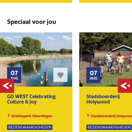
Speciaal voor jou
07
07
AUG
AUG
GO WEST Celebrating
Stadsboerderij
Culture & Joy
Holywood
Krabbepark Vlaardingen
Stadsboerderij Holywo
BEZIENSWAARDIGHEDEN
BEZIENSWAARDIGHEDEN