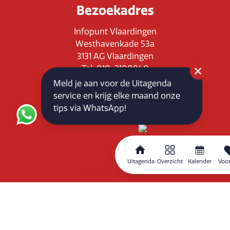
Bezoekadres
Infopunt Vlaardingen
Westhavenkade 53a
3131 AG Vlaardingen
Tel: 010-3100840
E-mail: info@vlaardingenpartners.nl
Meld je aan voor de Uitagenda
KvK: 71555544
service en krijg elke maand onze
BTW : NL858760939B01
tips via WhatsApp!
Uitagenda
Overzicht
Kalender
Voor
Routeplanner
Home
Overzicht