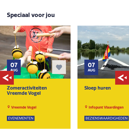
Speciaal voor jou
07
07
AUG
AUG
Zomeractiviteiten
Sloep huren
Vreemde Vogel
Vreemde Vogel
Infopunt Vlaardingen
EVENEMENTEN
BEZIENSWAARDIGHEDEN