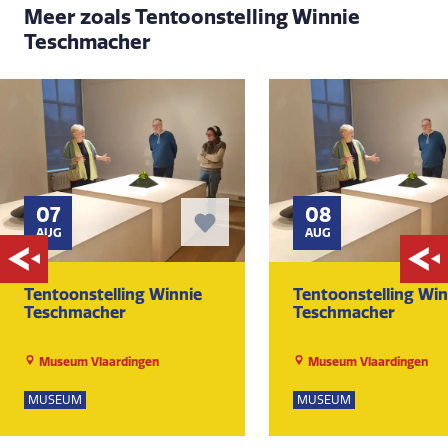
Meer zoals Tentoonstelling Winnie
Teschmacher
07
08
AUG
AUG
Tentoonstelling Winnie
Tentoonstelling Win
Teschmacher
Teschmacher
Museum Vlaardingen
Museum Vlaardingen
MUSEUM
MUSEUM