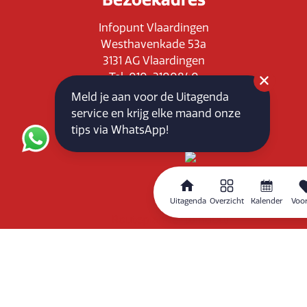
Infopunt Vlaardingen
Westhavenkade 53a
3131 AG Vlaardingen
Tel: 010-3100840
E-mail: info@vlaardingenpartners.nl
Meld je aan voor de Uitagenda
KvK: 71555544
service en krijg elke maand onze
BTW : NL858760939B01
tips via WhatsApp!
Uitagenda
Overzicht
Kalender
Voor
Routeplanner
Home
Overzicht