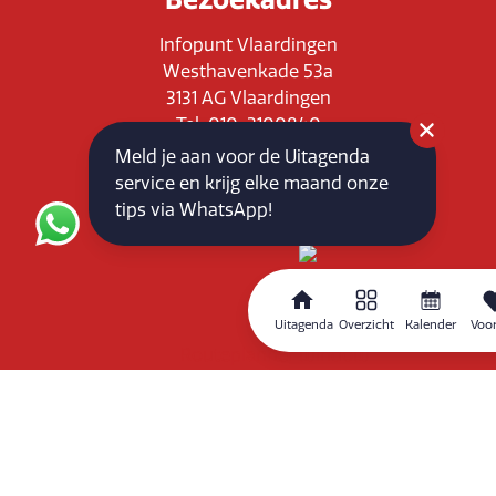
Infopunt Vlaardingen
Westhavenkade 53a
3131 AG Vlaardingen
Tel: 010-3100840
E-mail: info@vlaardingenpartners.nl
Meld je aan voor de Uitagenda
KvK: 71555544
service en krijg elke maand onze
BTW : NL858760939B01
tips via WhatsApp!
Uitagenda
Overzicht
Kalender
Voor
Routeplanner
Home
Overzicht