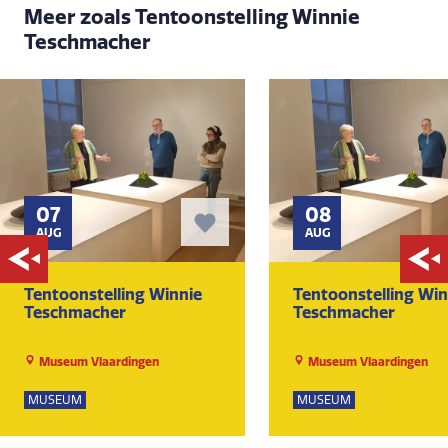
Meer zoals Tentoonstelling Winnie
Teschmacher
07
08
AUG
AUG
Tentoonstelling Winnie
Tentoonstelling Win
Teschmacher
Teschmacher
Museum Vlaardingen
Museum Vlaardingen
MUSEUM
MUSEUM