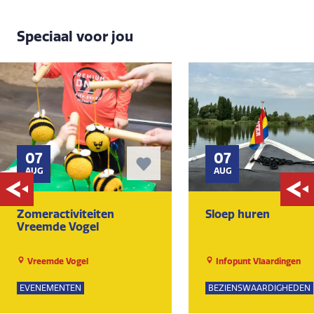
Speciaal voor jou
07
07
AUG
AUG
Zomeractiviteiten
Sloep huren
Vreemde Vogel
Vreemde Vogel
Infopunt Vlaardingen
EVENEMENTEN
BEZIENSWAARDIGHEDEN