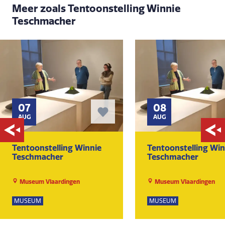
Meer zoals Tentoonstelling Winnie
Teschmacher
07
08
AUG
AUG
Tentoonstelling Winnie
Tentoonstelling Win
Teschmacher
Teschmacher
Museum Vlaardingen
Museum Vlaardingen
MUSEUM
MUSEUM