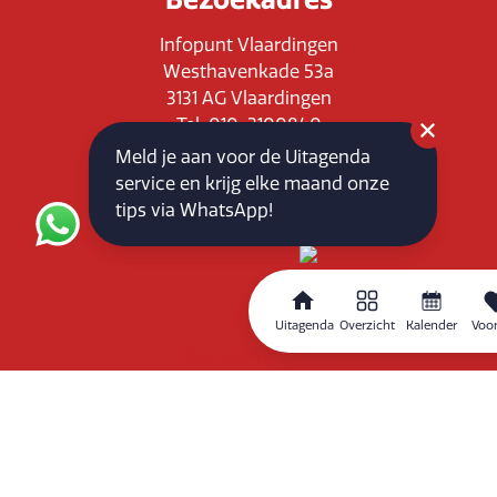
Infopunt Vlaardingen
Westhavenkade 53a
3131 AG Vlaardingen
Tel: 010-3100840
E-mail: info@vlaardingenpartners.nl
Meld je aan voor de Uitagenda
KvK: 71555544
service en krijg elke maand onze
BTW : NL858760939B01
tips via WhatsApp!
Uitagenda
Overzicht
Kalender
Voor
Routeplanner
Home
Overzicht