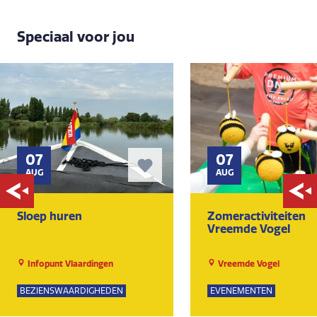
Speciaal voor jou
07
07
AUG
AUG
Sloep huren
Zomeractiviteiten
Vreemde Vogel
Infopunt Vlaardingen
Vreemde Vogel
BEZIENSWAARDIGHEDEN
EVENEMENTEN