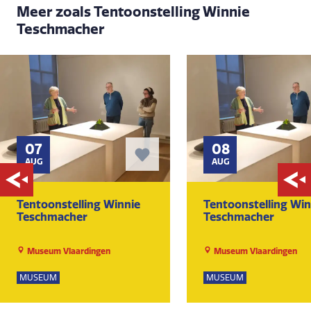
Meer zoals Tentoonstelling Winnie
Teschmacher
07
08
AUG
AUG
Tentoonstelling Winnie
Tentoonstelling Win
Teschmacher
Teschmacher
Museum Vlaardingen
Museum Vlaardingen
MUSEUM
MUSEUM