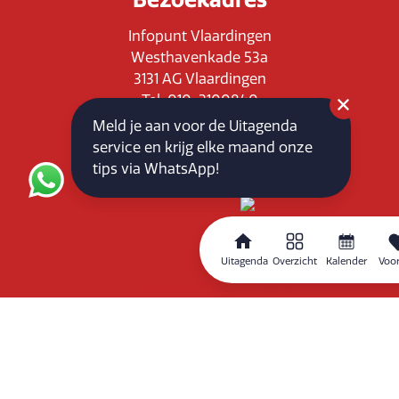
Infopunt Vlaardingen
Westhavenkade 53a
3131 AG Vlaardingen
Tel: 010-3100840
E-mail: info@vlaardingenpartners.nl
Meld je aan voor de Uitagenda
KvK: 71555544
service en krijg elke maand onze
BTW : NL858760939B01
tips via WhatsApp!
Uitagenda
Overzicht
Kalender
Voor
Routeplanner
Home
Overzicht