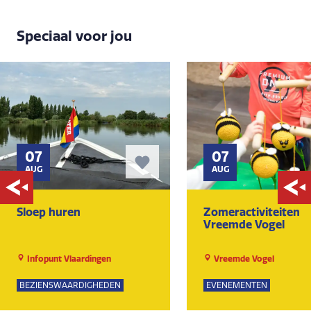
Speciaal voor jou
07
07
AUG
AUG
Sloep huren
Zomeractiviteiten
Vreemde Vogel
Infopunt Vlaardingen
Vreemde Vogel
BEZIENSWAARDIGHEDEN
EVENEMENTEN