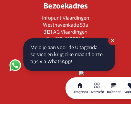
Bezoekadres
Infopunt Vlaardingen
Westhavenkade 53a
3131 AG Vlaardingen
Tel: 010-3100840
E-mail: info@vlaardingenpartners.nl
Meld je aan voor de Uitagenda
KvK: 71555544
service en krijg elke maand onze
BTW : NL858760939B01
tips via WhatsApp!
Uitagenda
Overzicht
Kalender
Voor
Routeplanner
Home
Overzicht