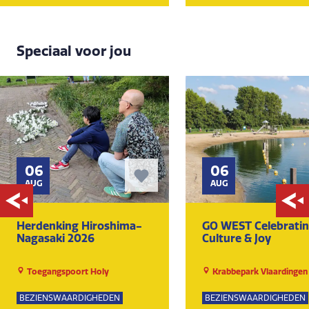
Speciaal voor jou
06
06
AUG
AUG
Herdenking Hiroshima-
GO WEST Celebrati
Nagasaki 2026
Culture & Joy
Toegangspoort Holy
Krabbepark Vlaardingen
BEZIENSWAARDIGHEDEN
BEZIENSWAARDIGHEDEN