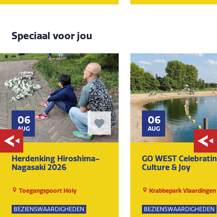
Speciaal voor jou
06
06
AUG
AUG
Herdenking Hiroshima-
GO WEST Celebrati
Nagasaki 2026
Culture & Joy
Toegangspoort Holy
Krabbepark Vlaardingen
BEZIENSWAARDIGHEDEN
BEZIENSWAARDIGHEDEN