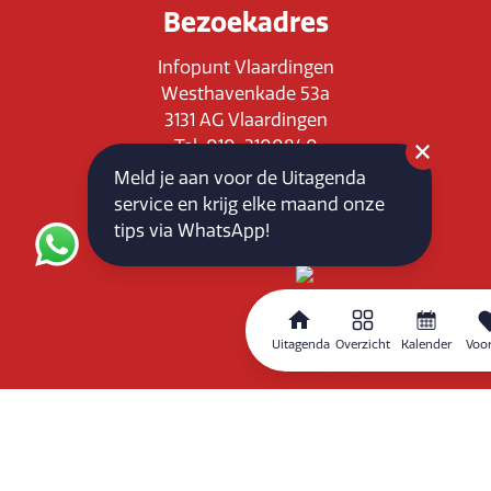
Bezoekadres
Infopunt Vlaardingen
Westhavenkade 53a
3131 AG Vlaardingen
Tel: 010-3100840
E-mail: info@vlaardingenpartners.nl
Meld je aan voor de Uitagenda
KvK: 71555544
service en krijg elke maand onze
BTW : NL858760939B01
tips via WhatsApp!
Uitagenda
Overzicht
Kalender
Voor
Routeplanner
Home
Overzicht