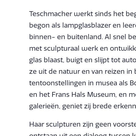
Teschmacher werkt sinds het begi
begon als lampglasblazer en leer
binnen- en buitenland. Al snel 
met sculpturaal werk en ontwikk
glas blaast, buigt en slijpt tot a
ze uit de natuur en van reizen in
tentoonstellingen in musea als B
en het Frans Hals Museum, en me
galerieën, geniet zij brede erkenn
Haar sculpturen zijn geen voorst
ontstaan uit een dialoog tussen k