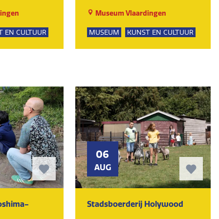
ingen
Museum Vlaardingen
T EN CULTUUR
MUSEUM
KUNST EN CULTUUR
06
AUG
oshima-
Stadsboerderij Holywood