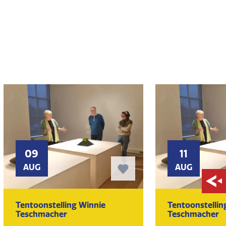
09
11
AUG
AUG
Tentoonstelling Winnie
Tentoonstellin
Teschmacher
Teschmacher