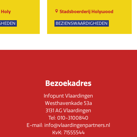
 Holy
Stadsboerderij Holywood
GHEDEN
BEZIENSWAARDIGHEDEN
UR
NATUUR
Bezoekadres
Infopunt Vlaardingen
Westhavenkade 53a
3131 AG Vlaardingen
Tel: 010-3100840
E-mail: info@vlaardingenpartners.nl
KvK: 71555544