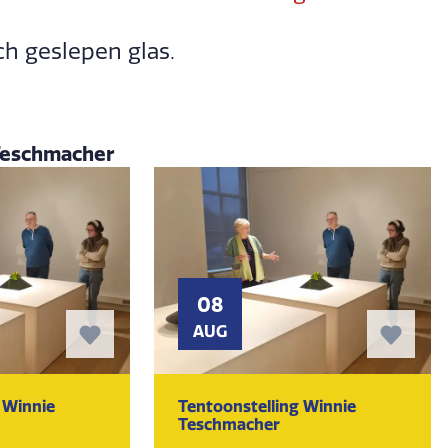
sch geslepen glas.
 Teschmacher
08
AUG
 Winnie
Tentoonstelling Winnie
Teschmacher