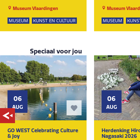
Museum Vlaardingen
Museum Vlaard
MUSEUM
KUNST EN CULTUUR
MUSEUM
KUNS
Speciaal voor jou
06
06
AUG
AUG
GO WEST Celebrating Culture
Herdenking Hir
& Joy
Nagasaki 2026