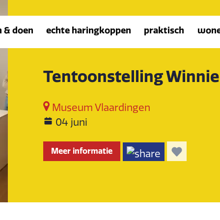
n & doen
echte haringkoppen
praktisch
won
Tentoonstelling Winni
Museum Vlaardingen
04 juni
Meer informatie