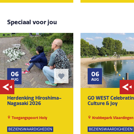
Speciaal voor jou
06
06
AUG
AUG
Herdenking Hiroshima-
GO WEST Celebrati
Nagasaki 2026
Culture & Joy
Toegangspoort Holy
Krabbepark Vlaardingen
BEZIENSWAARDIGHEDEN
BEZIENSWAARDIGHEDEN