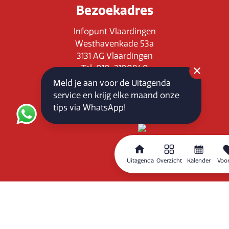
Bezoekadres
Infopunt Vlaardingen
Westhavenkade 53a
3131 AG Vlaardingen
Tel: 010-3100840
E-mail: info@vlaardingenpartners.nl
Meld je aan voor de Uitagenda
KvK: 71555544
service en krijg elke maand onze
BTW : NL858760939B01
tips via WhatsApp!
Uitagenda
Overzicht
Kalender
Voor
Routeplanner
Home
Overzicht