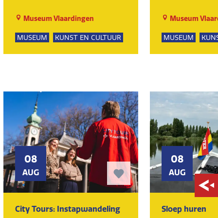
Museum Vlaardingen
Museum Vlaar
MUSEUM
KUNST EN CULTUUR
MUSEUM
KUNS
08
08
AUG
AUG
City Tours: Instapwandeling
Sloep huren