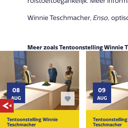
rolstoeltoegankelijk. Meer inform
Winnie Teschmacher,
Enso
, opti
Meer zoals Tentoonstelling Winnie
08
09
AUG
AUG
Tentoonstelling Winnie
Tentoonstelling
Teschmacher
Teschmacher