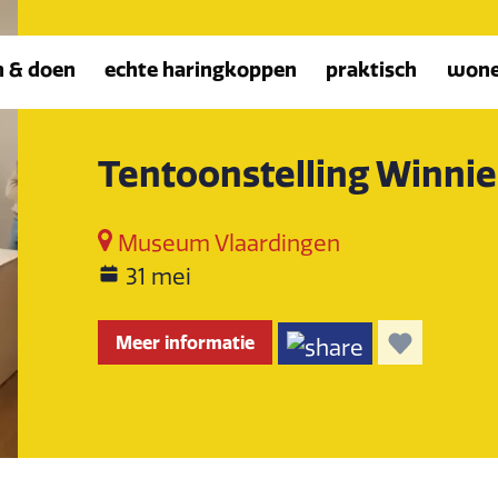
n & doen
echte haringkoppen
praktisch
won
Tentoonstelling Winni
Museum Vlaardingen
31 mei
Meer informatie