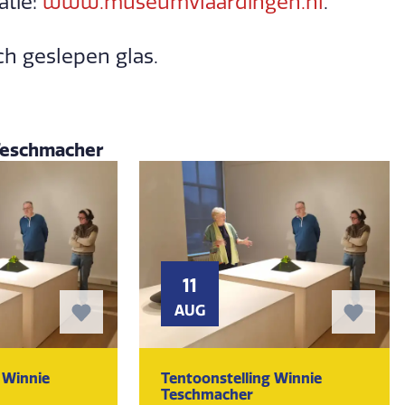
atie:
www.museumvlaardingen.nl
.
sch geslepen glas.
 Teschmacher
11
AUG
 Winnie
Tentoonstelling Winnie
Teschmacher