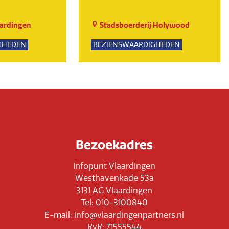
ardingen
Stadsboerderij Holywood
GHEDEN
BEZIENSWAARDIGHEDEN
UR
NATUUR
Bezoekadres
Infopunt Vlaardingen
Westhavenkade 53a
3131 AG Vlaardingen
Tel: 010-3100840
E-mail: info@vlaardingenpartners.nl
KvK: 71555544