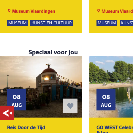
Museum Vlaardingen
Museum Vlaard
MUSEUM
KUNST EN CULTUUR
MUSEUM
KUNS
Speciaal voor jou
08
08
AUG
AUG
Reis Door de Tijd
GO WEST Celebr
& Joy