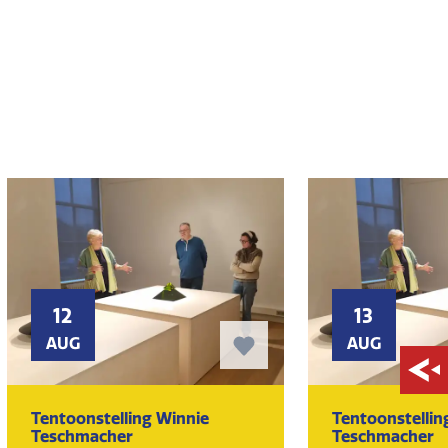
12
13
AUG
AUG
Tentoonstelling Winnie
Tentoonstellin
Teschmacher
Teschmacher