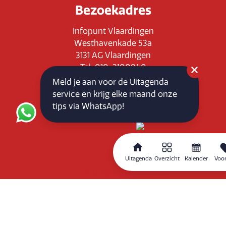
Bezoekadres
Infopunt Vlaardingen
Westhavenkade 53a
3131 AG Vlaardingen
Tel: 010-3100840
E-mail: info@vlaardingenpartners.nl
Meld je aan voor de Uitagenda
KvK: 71555544
service en krijg elke maand onze
BTW : NL858760939B01
tips via WhatsApp!
Uitagenda
Overzicht
Kalender
Voor
Routeplanner
Home
Overzicht