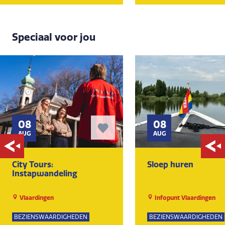
Speciaal voor jou
08
08
AUG
AUG
City Tours:
Sloep huren
Instapwandeling
Vlaardingen
Infopunt Vlaardingen
BEZIENSWAARDIGHEDEN
BEZIENSWAARDIGHEDEN