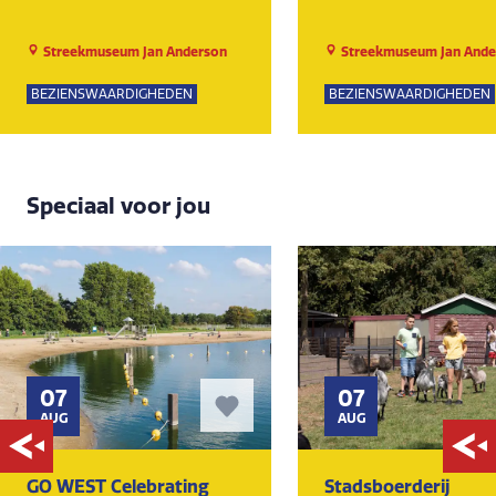
Streekmuseum Jan Anderson
Streekmuseum Jan Ande
BEZIENSWAARDIGHEDEN
BEZIENSWAARDIGHEDEN
Speciaal voor jou
07
07
AUG
AUG
GO WEST Celebrating
Stadsboerderij