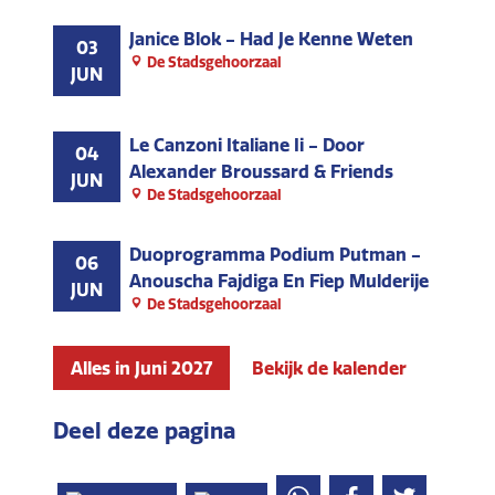
Janice Blok - Had Je Kenne Weten
03
De Stadsgehoorzaal
JUN
Le Canzoni Italiane Ii - Door
04
Alexander Broussard & Friends
JUN
De Stadsgehoorzaal
Duoprogramma Podium Putman -
06
Anouscha Fajdiga En Fiep Mulderije
JUN
De Stadsgehoorzaal
Alles in Juni 2027
Bekijk de kalender
Deel deze pagina