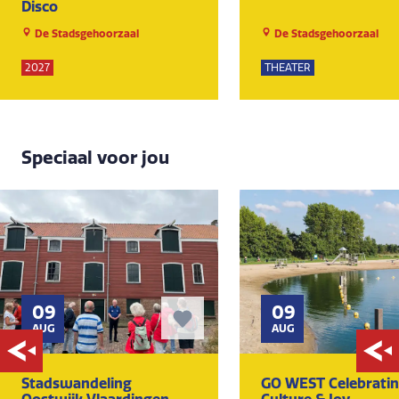
Disco
De Stadsgehoorzaal
De Stadsgehoorzaal
2027
THEATER
Speciaal voor jou
09
09
AUG
AUG
Stadswandeling
GO WEST Celebrati
Oostwijk Vlaardingen
Culture & Joy