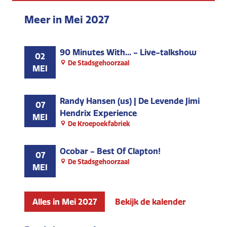
Meer in Mei 2027
90 Minutes With... - Live-talkshow
02
De Stadsgehoorzaal
MEI
Randy Hansen (us) | De Levende Jimi
07
Hendrix Experience
MEI
De Kroepoekfabriek
Ocobar - Best Of Clapton!
07
De Stadsgehoorzaal
MEI
Alles in Mei 2027
Bekijk de kalender