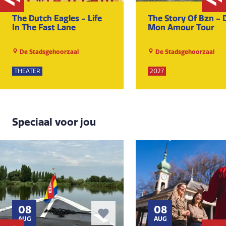
The Dutch Eagles - Life
The Story Of Bzn - 
In The Fast Lane
Mon Amour Tour
De Stadsgehoorzaal
De Stadsgehoorzaal
THEATER
2027
Speciaal voor jou
08
08
AUG
AUG