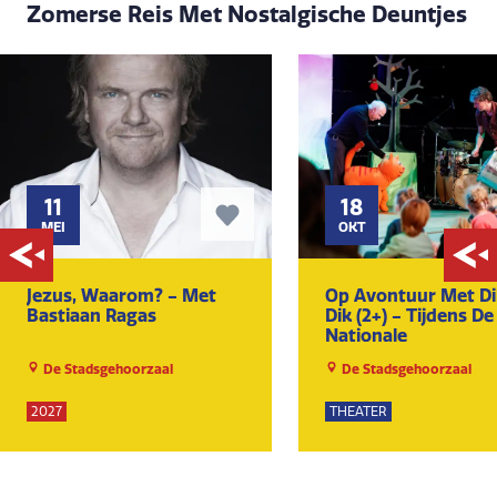
Zomerse Reis Met Nostalgische Deuntjes
11
18
MEI
OKT
Jezus, Waarom? - Met
Op Avontuur Met Di
Bastiaan Ragas
Dik (2+) - Tijdens De
Nationale
Kindertheaterweek
De Stadsgehoorzaal
De Stadsgehoorzaal
2027
THEATER