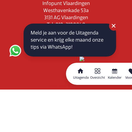
Infopunt Vlaardingen
Westhavenkade 53a
3131 AG Vlaardingen
Tel: 010-3100840
E-mail: info@vlaardingenpartners.nl
Meld je aan voor de Uitagenda
KvK: 71555544
service en krijg elke maand onze
BTW : NL858760939B01
tips via WhatsApp!
Uitagenda
Overzicht
Kalender
Voor
Routeplanner
Home
Overzicht
Kalender