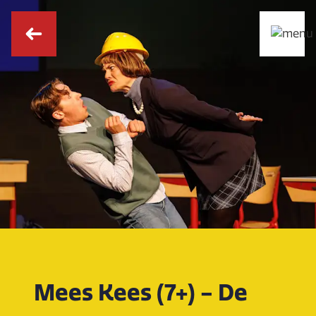
Mees Kees (7+) - De