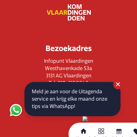
Bezoekadres
Infopunt Vlaardingen
Westhavenkade 53a
3131 AG Vlaardingen
Tel: 010-3100840
E-mail: info@vlaardingenpartners.nl
Meld je aan voor de Uitagenda
KvK: 71555544
service en krijg elke maand onze
BTW : NL858760939B01
tips via WhatsApp!