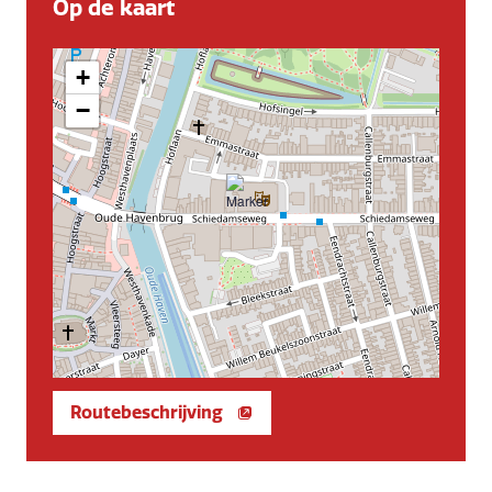
Op de kaart
+
−
Routebeschrijving