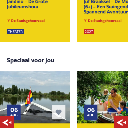
Jandino - De Grote
Juf Braaksel - De Mu
Jubileumshow
(6+) - Een Swingen
Spannend Avontuur
Het Hele Gezin
De Stadsgehoorzaal
De Stadsgehoorzaal
THEATER
2027
Speciaal voor jou
06
06
AUG
AUG