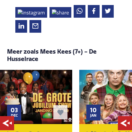
Meer zoals Mees Kees (7+) - De
Husselrace
03
10
DEC
JAN