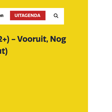
en
UITAGENDA
2+) - Vooruit, Nog
t)