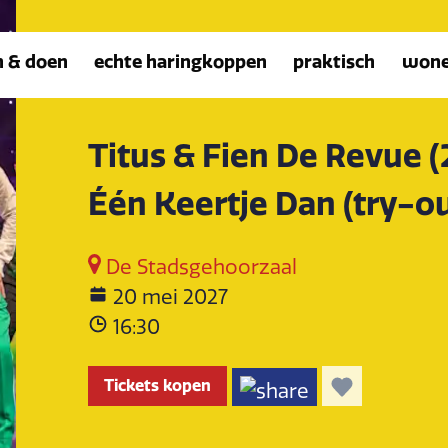
n & doen
echte haringkoppen
praktisch
won
Titus & Fien De Revue (
Één Keertje Dan (try-ou
De Stadsgehoorzaal
20 mei 2027
16:30
Tickets kopen