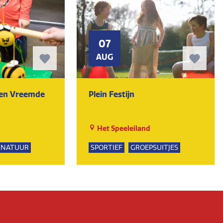
07
AUG
ten Vreemde
Plein Festijn
Het Speeleiland
NATUUR
SPORTIEF
GROEPSUITJES
PSUITJES
UR