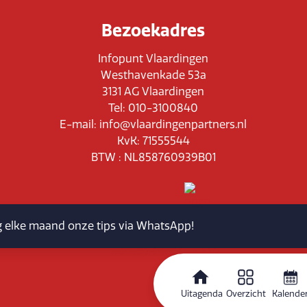
Bezoekadres
Infopunt Vlaardingen
Westhavenkade 53a
3131 AG Vlaardingen
Tel: 010-3100840
E-mail: info@vlaardingenpartners.nl
KvK: 71555544
BTW : NL858760939B01
jg elke maand onze tips via WhatsApp!
Routeplanner
Uitagenda
Overzicht
Kalende