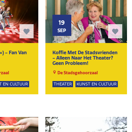
19
SEP
+) - Fan Van
Koffie Met De Stadsvrienden
- Alleen Naar Het Theater?
Geen Probleem!
zaal
De Stadsgehoorzaal
T EN CULTUUR
THEATER
KUNST EN CULTUUR