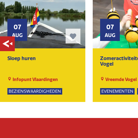
07
07
AUG
AUG
Sloep huren
Zomeractivitei
Vogel
Infopunt Vlaardingen
Vreemde Vogel
BEZIENSWAARDIGHEDEN
EVENEMENTEN
NATUUR
SPEELTUIN
GROE
KUNST EN CULTU