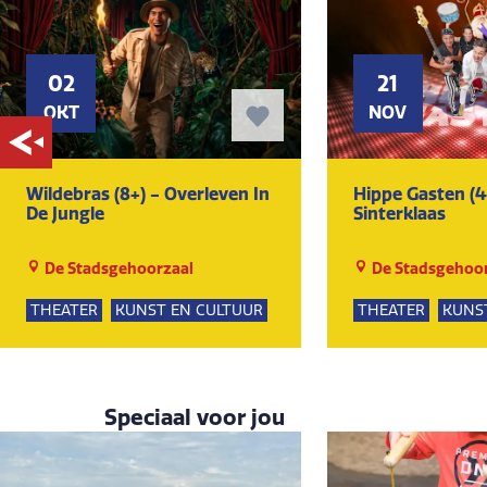
02
21
OKT
NOV
Wildebras (8+) - Overleven In
Hippe Gasten (4
De Jungle
Sinterklaas
De Stadsgehoorzaal
De Stadsgehoor
THEATER
KUNST EN CULTUUR
THEATER
KUNS
Speciaal voor jou