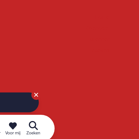
Home
Overzicht
Kalender
Zoeken
r
Voor mij
Zoeken