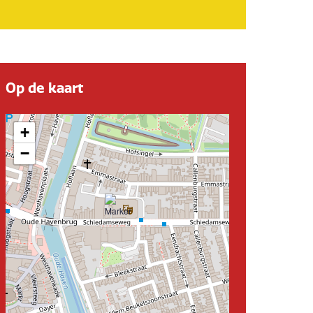
Op de kaart
+
−