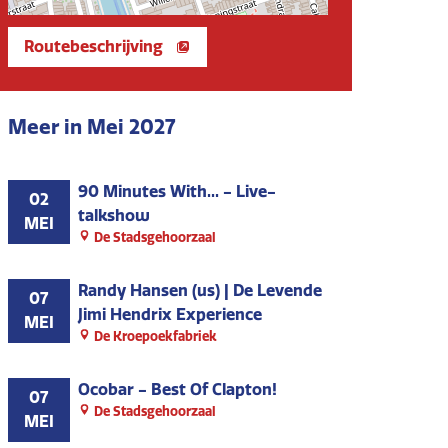
Routebeschrijving
Meer in Mei 2027
90 Minutes With... - Live-
02
talkshow
MEI
De Stadsgehoorzaal
Randy Hansen (us) | De Levende
07
Jimi Hendrix Experience
MEI
De Kroepoekfabriek
Ocobar - Best Of Clapton!
07
De Stadsgehoorzaal
MEI