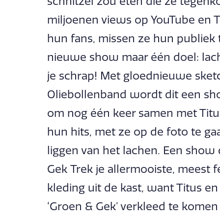
schnitzel zou eten die ze tegenko
miljoenen views op YouTube en T
hun fans, missen ze hun publiek
nieuwe show maar één doel: lache
je schrap! Met gloednieuwe sketc
Oliebollenband wordt dit een sho
om nog één keer samen met Titus
hun hits, met ze op de foto te ga
liggen van het lachen. Een show d
Gek Trek je allermooiste, meest f
kleding uit de kast, want Titus 
‘Groen & Gek’ verkleed te komen