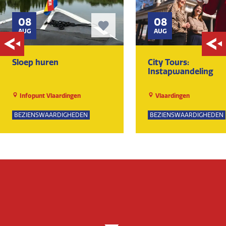
08
08
AUG
AUG
Sloep huren
City Tours:
Instapwandeling
Infopunt Vlaardingen
Vlaardingen
BEZIENSWAARDIGHEDEN
BEZIENSWAARDIGHEDEN