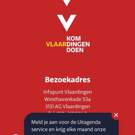
Bezoekadres
Infopunt Vlaardingen
Westhavenkade 53a
3131 AG Vlaardingen
Tel: 010-3100840
E-mail: info@vlaardingenpartners.nl
Meld je aan voor de Uitagenda
KvK: 71555544
service en krijg elke maand onze