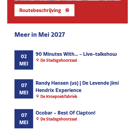
Routebeschrijving
Meer in Mei 2027
90 Minutes With... - Live-talkshow
02
De Stadsgehoorzaal
MEI
Randy Hansen (us) | De Levende Jimi
07
Hendrix Experience
MEI
De Kroepoekfabriek
Ocobar - Best Of Clapton!
07
De Stadsgehoorzaal
MEI