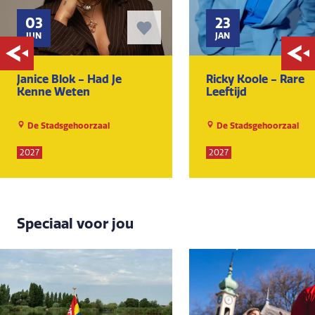
03
23
JUN
JAN
Janice Blok - Had Je
Ricky Koole - Rare
Kenne Weten
Leeftijd
De Stadsgehoorzaal
De Stadsgehoorzaal
2027
2027
Speciaal voor jou