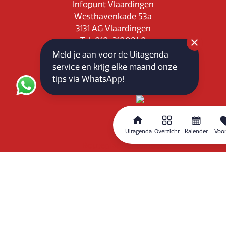
Infopunt Vlaardingen
Westhavenkade 53a
3131 AG Vlaardingen
Tel: 010-3100840
E-mail: info@vlaardingenpartners.nl
Meld je aan voor de Uitagenda
KvK: 71555544
service en krijg elke maand onze
BTW : NL858760939B01
tips via WhatsApp!
Uitagenda
Overzicht
Kalender
Voor
Routeplanner
Home
Overzicht
Kalender