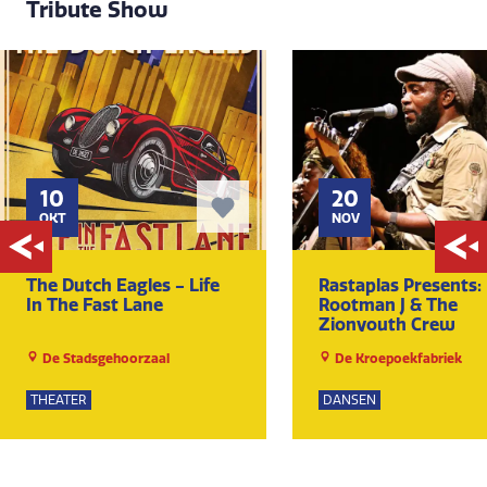
Tribute Show
10
20
OKT
NOV
The Dutch Eagles - Life
Rastaplas Presents:
In The Fast Lane
Rootman J & The
Zionyouth Crew
De Stadsgehoorzaal
De Kroepoekfabriek
THEATER
DANSEN