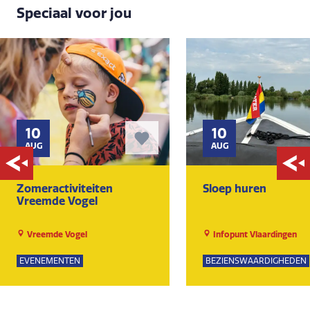
Speciaal voor jou
10
10
AUG
AUG
Zomeractiviteiten
Sloep huren
Vreemde Vogel
Vreemde Vogel
Infopunt Vlaardingen
EVENEMENTEN
BEZIENSWAARDIGHEDEN