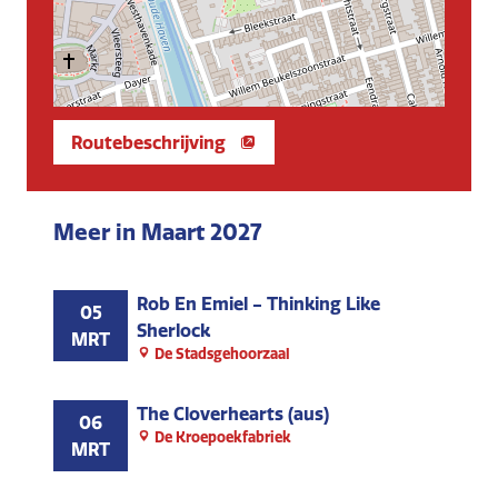
Routebeschrijving
Meer in Maart 2027
Rob En Emiel - Thinking Like
05
Sherlock
MRT
De Stadsgehoorzaal
The Cloverhearts (aus)
06
De Kroepoekfabriek
MRT