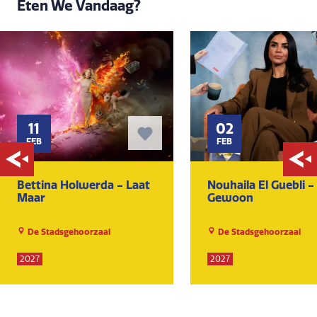
Eten We Vandaag?
11
02
FEB
FEB
Bettina Holwerda - Laat
Nouhaila El Guebli -
Maar
Gewoon
De Stadsgehoorzaal
De Stadsgehoorzaal
2027
2027