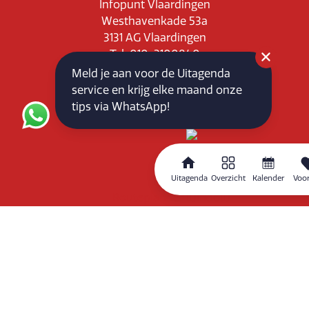
Infopunt Vlaardingen
Westhavenkade 53a
3131 AG Vlaardingen
Tel: 010-3100840
E-mail: info@vlaardingenpartners.nl
Meld je aan voor de Uitagenda
KvK: 71555544
service en krijg elke maand onze
BTW : NL858760939B01
tips via WhatsApp!
Uitagenda
Overzicht
Kalender
Voor
Routeplanner
Home
Overzicht
Kalender