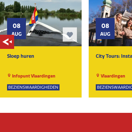
08
08
AUG
AUG
Sloep huren
City Tours: Ins
Infopunt Vlaardingen
Vlaardingen
BEZIENSWAARDIGHEDEN
BEZIENSWAARDI
NATUUR
SPORTIEF
GROE