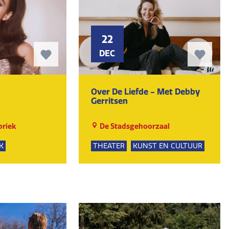
22
DEC
Over De Liefde - Met Debby
Gerritsen
riek
De Stadsgehoorzaal
K
THEATER
KUNST EN CULTUUR
UR