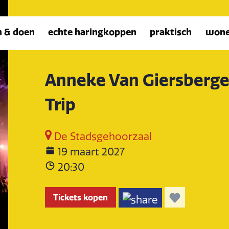
n & doen
echte haringkoppen
praktisch
won
Anneke Van Giersbergen
Trip
De Stadsgehoorzaal
19 maart 2027
20:30
Tickets kopen