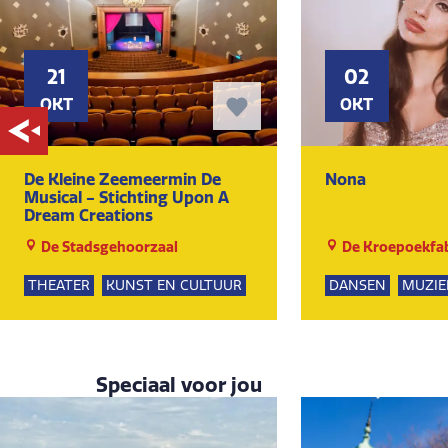
21
02
OKT
OKT
De Kleine Zeemeermin De
Nona
Musical - Stichting Upon A
Dream Creations
De Stadsgehoorzaal
De Kroepoekfab
THEATER
KUNST EN CULTUUR
DANSEN
MUZIE
KUNST EN CULTU
Speciaal voor jou