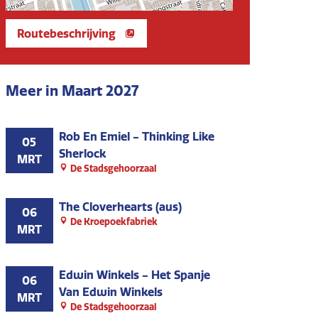
Routebeschrijving
Meer in Maart 2027
Rob En Emiel - Thinking Like
05
Sherlock
MRT
De Stadsgehoorzaal
The Cloverhearts (aus)
06
De Kroepoekfabriek
MRT
Edwin Winkels - Het Spanje
06
Van Edwin Winkels
MRT
De Stadsgehoorzaal