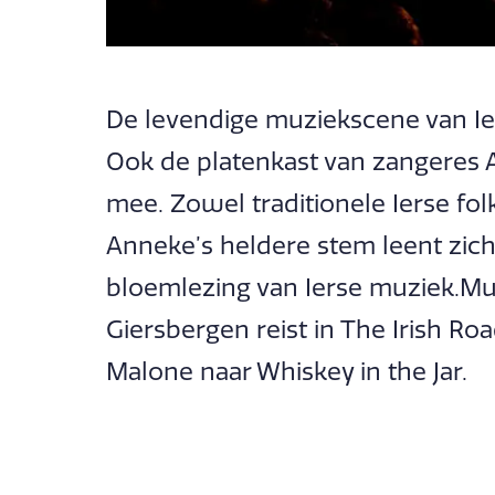
De levendige muziekscene van Ier
Ook de platenkast van zangeres A
mee. Zowel traditionele Ierse fol
Anneke’s heldere stem leent zich
bloemlezing van Ierse muziek.M
Giersbergen reist in The Irish Ro
Malone naar Whiskey in the Jar.