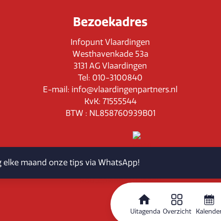
Bezoekadres
Infopunt Vlaardingen
Westhavenkade 53a
3131 AG Vlaardingen
Tel: 010-3100840
E-mail: info@vlaardingenpartners.nl
KvK: 71555544
BTW : NL858760939B01
jg elke maand onze tips via WhatsApp!
Routeplanner
Uitagenda
Overzicht
Kalende