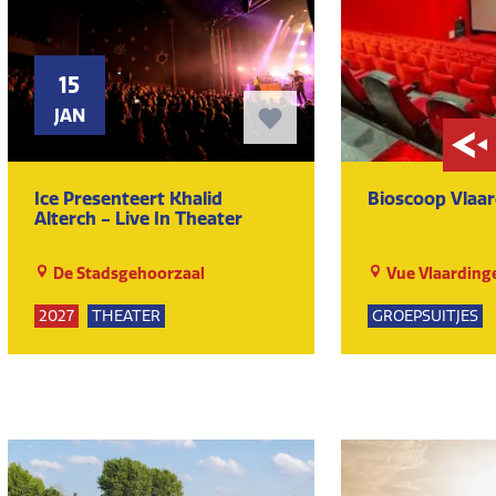
15
JAN
Ice Presenteert Khalid
Bioscoop Vlaa
Alterch - Live In Theater
De Stadsgehoorzaal
Vue Vlaarding
2027
THEATER
GROEPSUITJES
KUNST EN CULT