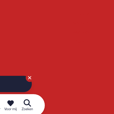
Home
Overzicht
Kalender
Zoeken
r
Voor mij
Zoeken