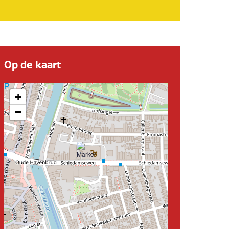
Op de kaart
+
−