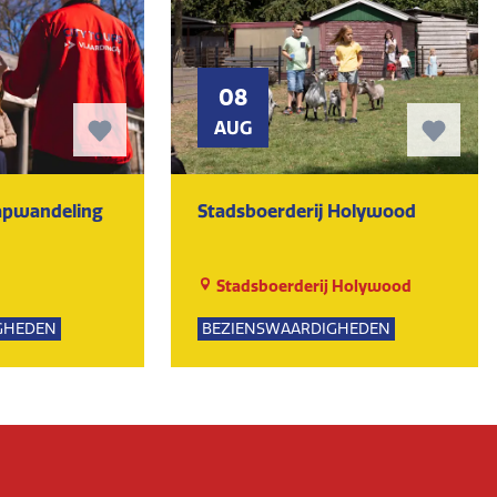
08
AUG
tapwandeling
Stadsboerderij Holywood
Stadsboerderij Holywood
GHEDEN
BEZIENSWAARDIGHEDEN
PSUITJES
NATUUR