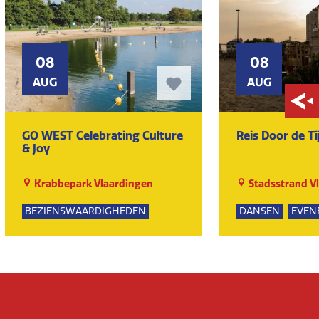
08
08
AUG
AUG
GO WEST Celebrating Culture
Reis Door de Ti
& Joy
Krabbepark Vlaardingen
Stadsstrand V
BEZIENSWAARDIGHEDEN
DANSEN
EVEN
KUNST EN CULTUUR
MUZIEK
EVENEMENTEN