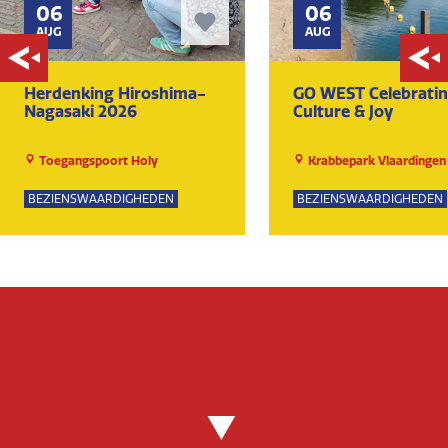
06
06
AUG
AUG
Herdenking Hiroshima-
GO WEST Celebrati
Nagasaki 2026
Culture & Joy
Toegangspoort Holy
Krabbepark Vlaardingen
BEZIENSWAARDIGHEDEN
BEZIENSWAARDIGHEDEN