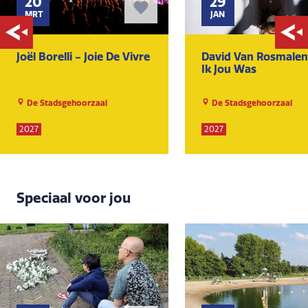
20
29
MRT
JAN
Joël Borelli - Joie De Vivre
David Van Rosmalen 
Ik Jou Was
De Stadsgehoorzaal
De Stadsgehoorzaal
2027
2027
Speciaal voor jou