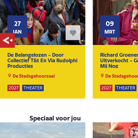
27
09
JAN
MRT
De Belangelozen - Door
Richard Groenen
Collectief T&t En Via Rudolphi
Uitverkocht - G
Producties
Mij Nog
De Stadsgehoorzaal
De Stadsgehoor
2027
THEATER
2027
THEATER
KUNST EN CULTUUR
KUNST EN CULTU
Speciaal voor jou