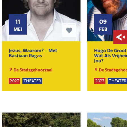
11
09
MEI
FEB
Jezus, Waarom? - Met
Hugo De Groot,
Bastiaan Ragas
Wat Als Vrijhei
Jou?
De Stadsgehoorzaal
De Stadsgehoo
2027
THEATER
2027
THEATER
KUNST EN CULTUUR
KUNST EN CULT