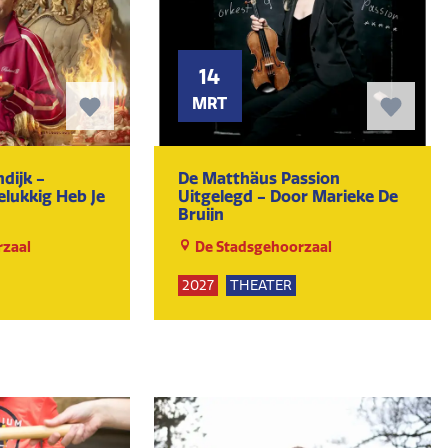
14
MRT
dijk -
De Matthäus Passion
elukkig Heb Je
Uitgelegd - Door Marieke De
Bruijn
zaal
De Stadsgehoorzaal
2027
THEATER
UR
KUNST EN CULTUUR