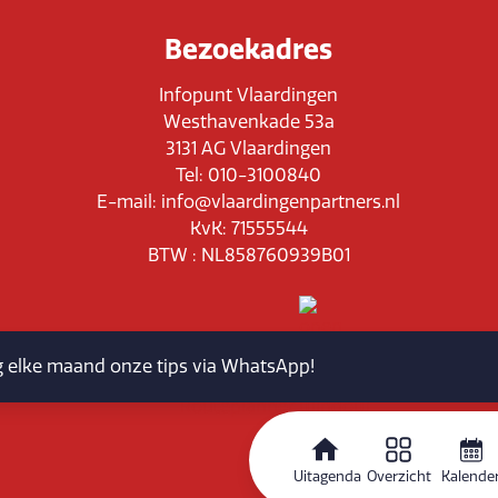
Bezoekadres
Infopunt Vlaardingen
Westhavenkade 53a
3131 AG Vlaardingen
Tel: 010-3100840
E-mail: info@vlaardingenpartners.nl
KvK: 71555544
BTW : NL858760939B01
jg elke maand onze tips via WhatsApp!
Routeplanner
Uitagenda
Overzicht
Kalende