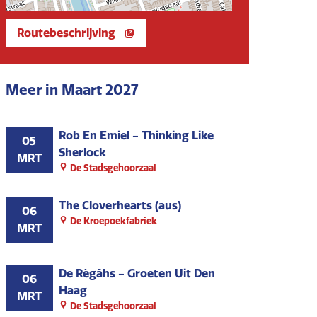
Routebeschrijving
Meer in Maart 2027
Rob En Emiel - Thinking Like
05
Sherlock
MRT
De Stadsgehoorzaal
The Cloverhearts (aus)
06
De Kroepoekfabriek
MRT
De Règâhs - Groeten Uit Den
06
Haag
MRT
De Stadsgehoorzaal