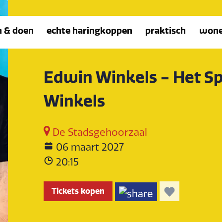
n & doen
echte haringkoppen
praktisch
won
Edwin Winkels - Het S
Winkels
De Stadsgehoorzaal
06 maart 2027
20:15
Tickets kopen