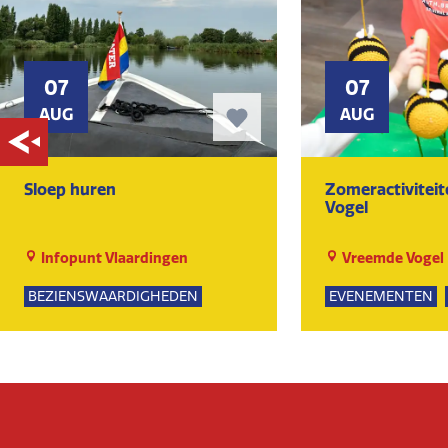
07
07
AUG
AUG
Sloep huren
Zomeractivitei
Vogel
Infopunt Vlaardingen
Vreemde Vogel
BEZIENSWAARDIGHEDEN
EVENEMENTEN
NATUUR
SPEELTUIN
GROE
KUNST EN CULTU