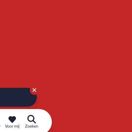
Home
Overzicht
Kalender
Zoeken
r
Voor mij
Zoeken