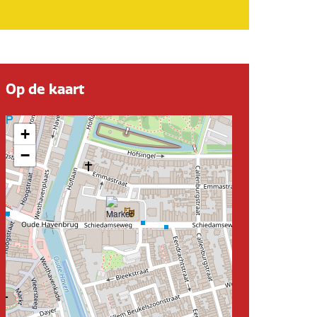
Op de kaart
+
−