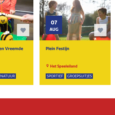
07
AUG
ten Vreemde
Plein Festijn
Het Speeleiland
NATUUR
SPORTIEF
GROEPSUITJES
PSUITJES
UR