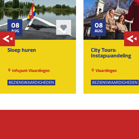
08
08
AUG
AUG
Sloep huren
City Tours:
Instapwandeling
Infopunt Vlaardingen
Vlaardingen
BEZIENSWAARDIGHEDEN
BEZIENSWAARDIGHEDEN