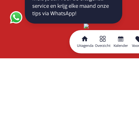
KvK: 71555544
service en krijg elke maand onze
BTW : NL858760939B01
tips via WhatsApp!
Uitagenda
Overzicht
Kalender
Voor
Routeplanner
Home
Overzicht
Kalender
Zoeken