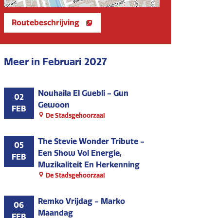
Routebeschrijving
Meer in Februari 2027
Nouhaila El Guebli - Gun
02
Gewoon
FEB
De Stadsgehoorzaal
The Stevie Wonder Tribute -
05
Een Show Vol Energie,
FEB
Muzikaliteit En Herkenning
De Stadsgehoorzaal
Remko Vrijdag - Marko
06
Maandag
FEB