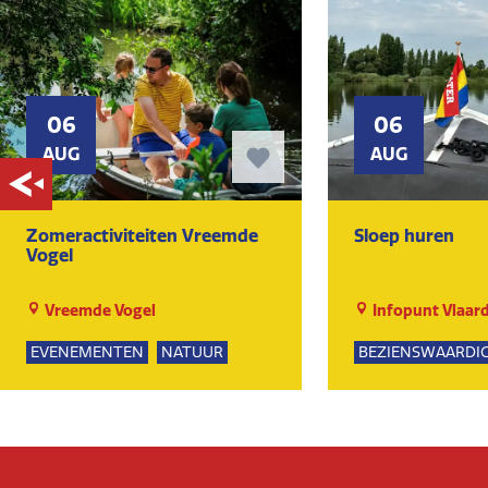
06
06
AUG
AUG
Zomeractiviteiten Vreemde
Sloep huren
Vogel
Vreemde Vogel
Infopunt Vlaar
EVENEMENTEN
NATUUR
BEZIENSWAARDI
SPEELTUIN
GROEPSUITJES
NATUUR
KUNST EN CULTUUR