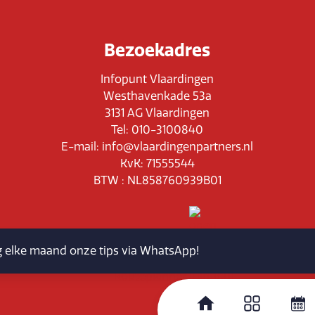
Bezoekadres
Infopunt Vlaardingen
Westhavenkade 53a
3131 AG Vlaardingen
Tel: 010-3100840
E-mail: info@vlaardingenpartners.nl
KvK: 71555544
BTW : NL858760939B01
jg elke maand onze tips via WhatsApp!
Routeplanner