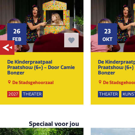
26
23
FEB
OKT
De Kinderpraatpaal
De Kinderpraat
Praatshow (6+) - Door Camie
Praatshow (6+)
Bonger
Bonger
De Stadsgehoorzaal
De Stadsgehoor
2027
THEATER
THEATER
KUNS
KUNST EN CULTUUR
Speciaal voor jou