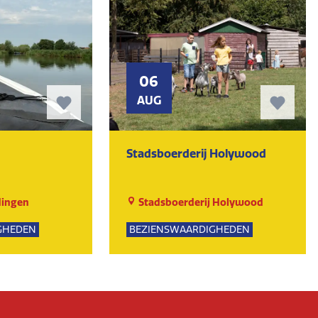
06
AUG
Stadsboerderij Holywood
dingen
Stadsboerderij Holywood
GHEDEN
BEZIENSWAARDIGHEDEN
NATUUR