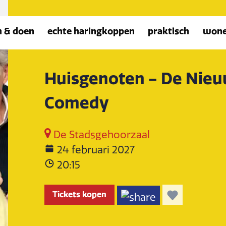
n & doen
echte haringkoppen
praktisch
won
Huisgenoten - De Nie
Comedy
De Stadsgehoorzaal
24 februari 2027
20:15
Tickets kopen