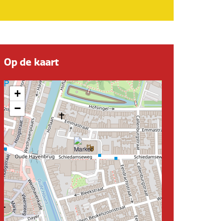
Op de kaart
+
−