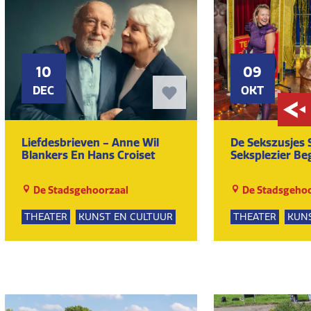
10
09
DEC
OKT
Liefdesbrieven - Anne Wil
De Sekszusjes 
Blankers En Hans Croiset
Seksplezier Beg
De Stadsgehoorzaal
De Stadsgehoo
THEATER
KUNST EN CULTUUR
THEATER
KUNS