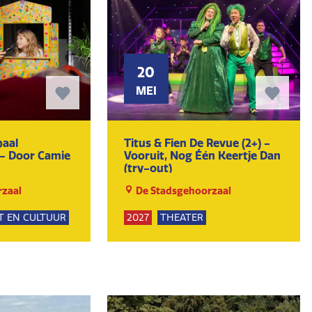
20
MEI
paal
Titus & Fien De Revue (2+) -
 - Door Camie
Vooruit, Nog Één Keertje Dan
(try-out)
zaal
De Stadsgehoorzaal
T EN CULTUUR
2027
THEATER
KUNST EN CULTUUR