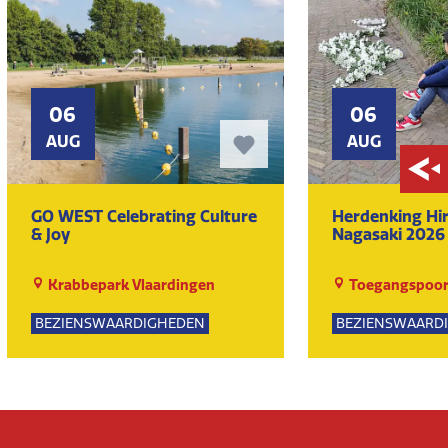
06
06
AUG
AUG
GO WEST Celebrating Culture
Herdenking Hi
& Joy
Nagasaki 2026
Krabbepark Vlaardingen
Toegangspoor
BEZIENSWAARDIGHEDEN
BEZIENSWAARD
KUNST EN CULTUUR
KUNST EN CULT
EVENEMENTEN