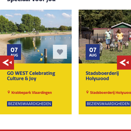
07
07
AUG
AUG
GO WEST Celebrating
Stadsboerderij
Culture & Joy
Holywood
Krabbepark Vlaardingen
Stadsboerderij Holywo
BEZIENSWAARDIGHEDEN
BEZIENSWAARDIGHEDEN