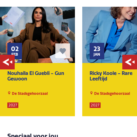
02
23
FEB
JAN
Nouhaila El Guebli - Gun
Ricky Koole - Rare
Gewoon
Leeftijd
De Stadsgehoorzaal
De Stadsgehoorzaal
2027
2027
Speciaal voor jou