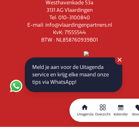
Westhavenkade 53a
3131 AG Vlaardingen
Tel: 010-3100840
E-mail: info@vlaardingenpartners.nl
KvK: 71555544
BTW : NL858760939B01
Meld je aan voor de Uitagenda
service en krijg elke maand onze
Routeplanner
tips via WhatsApp!
Home
Overzicht
Uitagenda
Overzicht
Kalender
Voor
Kalender
Zoeken