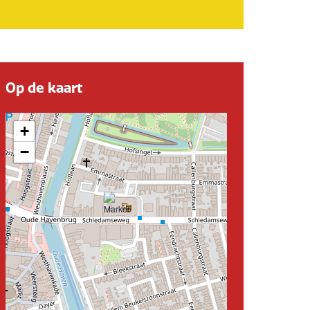
Op de kaart
+
−