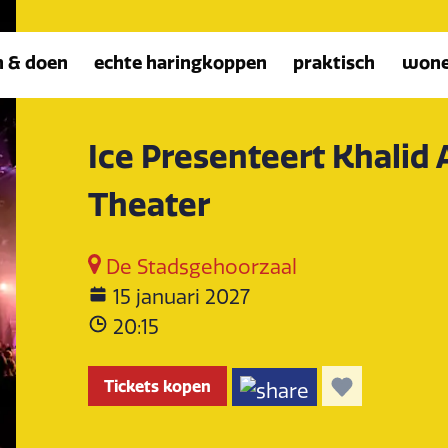
n & doen
echte haringkoppen
praktisch
won
Ice Presenteert Khalid A
Theater
De Stadsgehoorzaal
15 januari 2027
20:15
Tickets kopen