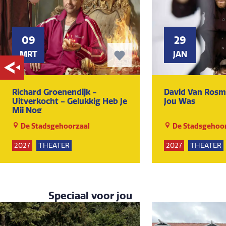
09
29
MRT
JAN
Richard Groenendijk -
David Van Rosma
Uitverkocht - Gelukkig Heb Je
Jou Was
Mij Nog
De Stadsgehoorzaal
De Stadsgehoor
2027
THEATER
2027
THEATER
KUNST EN CULTUUR
KUNST EN CULTU
Speciaal voor jou