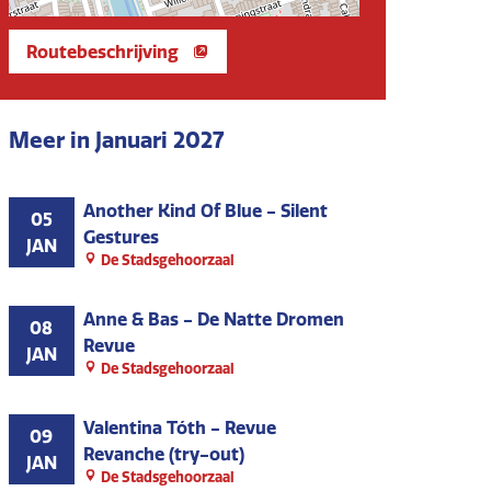
Routebeschrijving
Meer in Januari 2027
Another Kind Of Blue - Silent
05
Gestures
JAN
De Stadsgehoorzaal
Anne & Bas - De Natte Dromen
08
Revue
JAN
De Stadsgehoorzaal
Valentina Tóth - Revue
09
Revanche (try-out)
JAN
De Stadsgehoorzaal