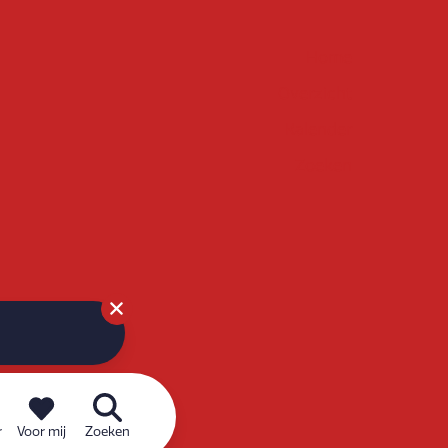
Home
Overzicht
Kalender
Zoeken
r
Voor mij
Zoeken