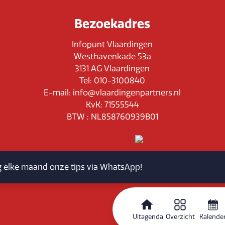
Bezoekadres
Infopunt Vlaardingen
Westhavenkade 53a
3131 AG Vlaardingen
Tel: 010-3100840
E-mail: info@vlaardingenpartners.nl
KvK: 71555544
BTW : NL858760939B01
jg elke maand onze tips via WhatsApp!
Routeplanner
Uitagenda
Overzicht
Kalende