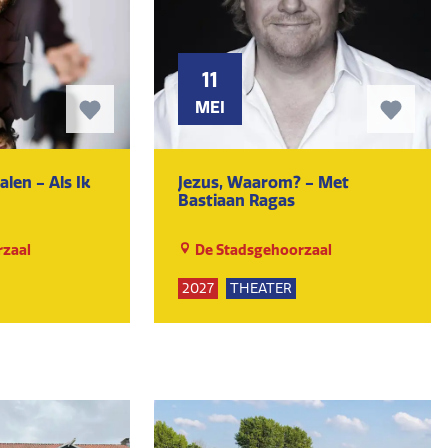
11
MEI
len - Als Ik
Jezus, Waarom? - Met
Bastiaan Ragas
zaal
De Stadsgehoorzaal
2027
THEATER
UR
KUNST EN CULTUUR