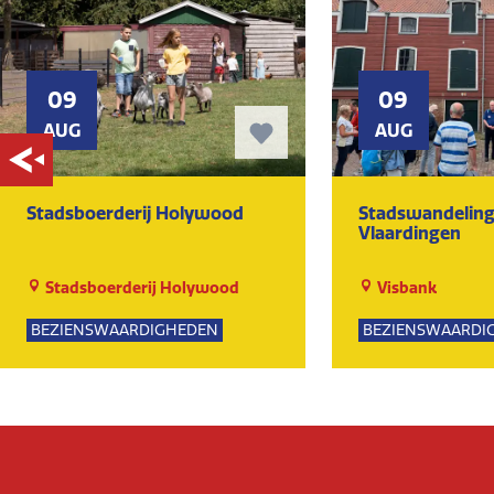
09
09
AUG
AUG
Stadsboerderij Holywood
Stadswandeling
Vlaardingen
Stadsboerderij Holywood
Visbank
BEZIENSWAARDIGHEDEN
BEZIENSWAARDI
NATUUR
KUNST EN CULTU
GROEPSUITJES