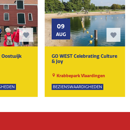
09
AUG
 Oostwijk
GO WEST Celebrating Culture
& Joy
Krabbepark Vlaardingen
GHEDEN
BEZIENSWAARDIGHEDEN
UR
KUNST EN CULTUUR
EVENEMENTEN