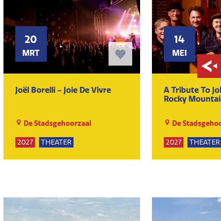
20
14
MRT
MEI
Joël Borelli - Joie De Vivre
A Tribute To J
Rocky Mountai
De Stadsgehoorzaal
De Stadsgehoo
2027
THEATER
2027
THEATER
KUNST EN CULTUUR
KUNST EN CULT