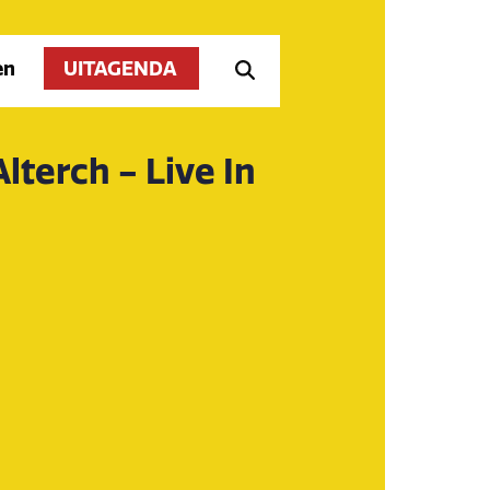
en
UITAGENDA
lterch - Live In