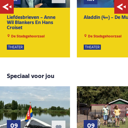
Liefdesbrieven - Anne
Aladdin (4+) - De Mu
Wil Blankers En Hans
Croiset
De Stadsgehoorzaal
De Stadsgehoorzaal
THEATER
THEATER
Speciaal voor jou
09
09