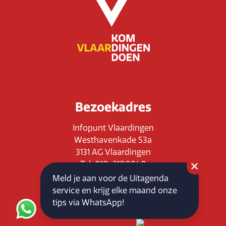
Bezoekadres
Infopunt Vlaardingen
Westhavenkade 53a
3131 AG Vlaardingen
Tel: 010-3100840
E-mail: info@vlaardingenpartners.nl
Meld je aan voor de Uitagenda
KvK: 71555544
service en krijg elke maand onze
BTW : NL858760939B01
tips via WhatsApp!