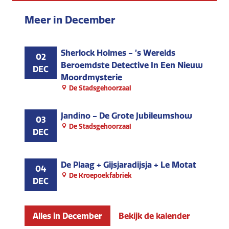
Meer in December
Sherlock Holmes - ’s Werelds
02
Beroemdste Detective In Een Nieuw
DEC
Moordmysterie
De Stadsgehoorzaal
Jandino - De Grote Jubileumshow
03
De Stadsgehoorzaal
DEC
De Plaag + Gijsjaradijsja + Le Motat
04
De Kroepoekfabriek
DEC
Alles in December
Bekijk de kalender