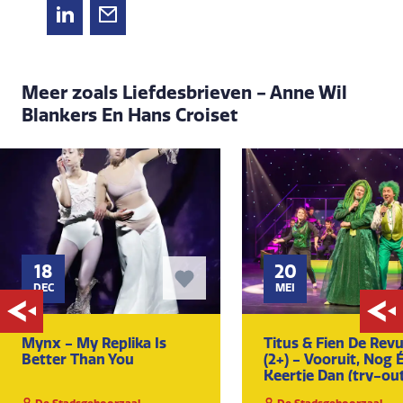
Meer zoals Liefdesbrieven - Anne Wil
Blankers En Hans Croiset
18
20
DEC
MEI
Mynx - My Replika Is
Titus & Fien De Rev
Better Than You
(2+) - Vooruit, Nog 
Keertje Dan (try-ou