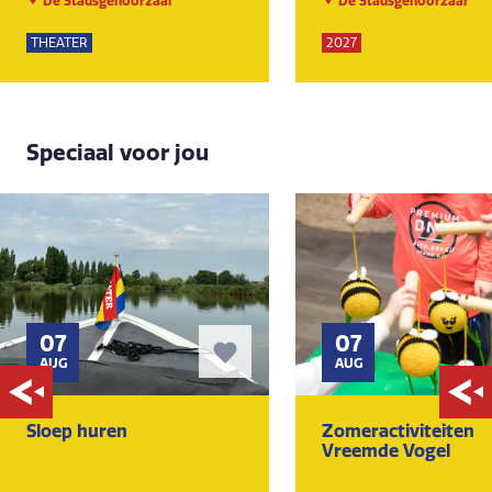
De Stadsgehoorzaal
De Stadsgehoorzaal
THEATER
2027
Speciaal voor jou
07
07
AUG
AUG
Sloep huren
Zomeractiviteiten
Vreemde Vogel