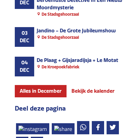
Beroemdste Detective In Een Nieuw
DEC
Moordmysterie
De Stadsgehoorzaal
Jandino - De Grote Jubileumshow
03
De Stadsgehoorzaal
DEC
De Plaag + Gijsjaradijsja + Le Motat
04
De Kroepoekfabriek
DEC
Alles in December
Bekijk de kalender
Deel deze pagina