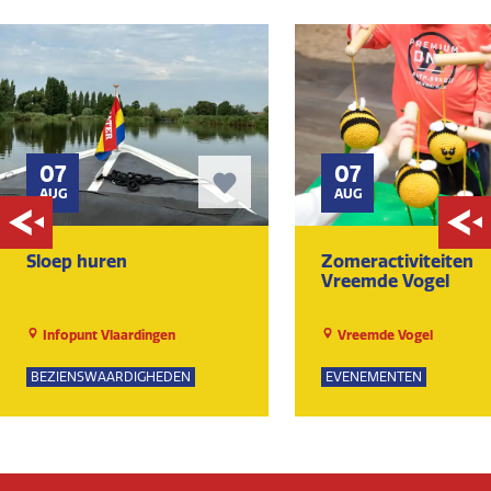
07
07
AUG
AUG
Sloep huren
Zomeractiviteiten
Vreemde Vogel
Infopunt Vlaardingen
Vreemde Vogel
BEZIENSWAARDIGHEDEN
EVENEMENTEN