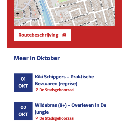
Routebeschrijving
Meer in Oktober
Kiki Schippers - Praktische
01
Bezwaren (reprise)
OKT
De Stadsgehoorzaal
Wildebras (8+) - Overleven In De
02
Jungle
OKT
De Stadsgehoorzaal