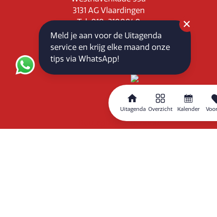
3131 AG Vlaardingen
Tel: 010-3100840
E-mail: info@vlaardingenpartners.nl
Meld je aan voor de Uitagenda
KvK: 71555544
service en krijg elke maand onze
BTW : NL858760939B01
tips via WhatsApp!
Uitagenda
Overzicht
Kalender
Voor
Routeplanner
Home
Overzicht
Kalender
Zoeken