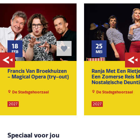
18
25
FEB
MEI
Francis Van Broekhuizen
Ranja Met Een Rietje
- Magical Opera (try-out)
Een Zomerse Reis M
Nostalgische Deuntj
De Stadsgehoorzaal
De Stadsgehoorzaal
2027
2027
Speciaal voor jou