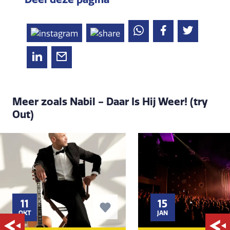
Meer zoals Nabil - Daar Is Hij Weer! (try
Out)
11
15
OKT
JAN