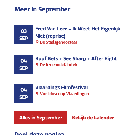
Meer in September
Fred Van Leer - Ik Weet Het Eigenlijk
03
Niet (reprise)
SEP
De Stadsgehoorzaal
Buuf Bets + See Sharp + After Eight
04
De Kroepoekfabriek
SEP
Vlaardings Filmfestival
04
Vue bioscoop Vlaardingen
SEP
Alles in September
Bekijk de kalender
Deel deze pagina