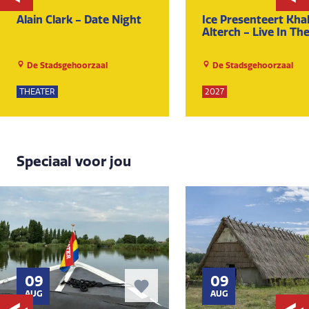
Alain Clark - Date Night
Ice Presenteert Khal
Alterch - Live In Th
De Stadsgehoorzaal
De Stadsgehoorzaal
THEATER
2027
Speciaal voor jou
09
09
AUG
AUG