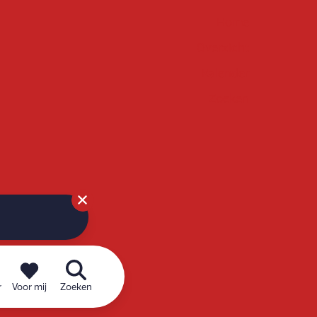
Home
Overzicht
Kalender
Zoeken
r
Voor mij
Zoeken