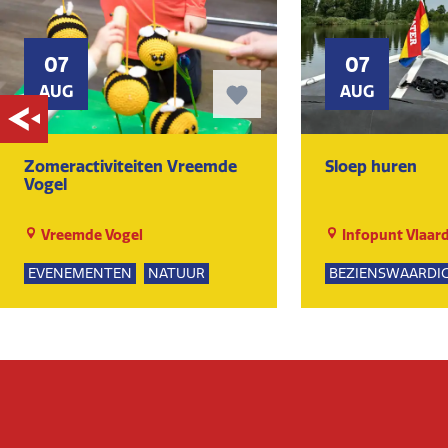
07
07
AUG
AUG
Zomeractiviteiten Vreemde
Sloep huren
Vogel
Vreemde Vogel
Infopunt Vlaar
EVENEMENTEN
NATUUR
BEZIENSWAARDI
SPEELTUIN
GROEPSUITJES
NATUUR
KUNST EN CULTUUR