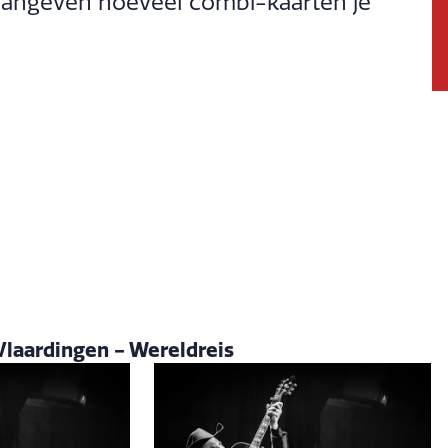
f aangeven hoeveel combi-kaarten je
Vlaardingen - Wereldreis