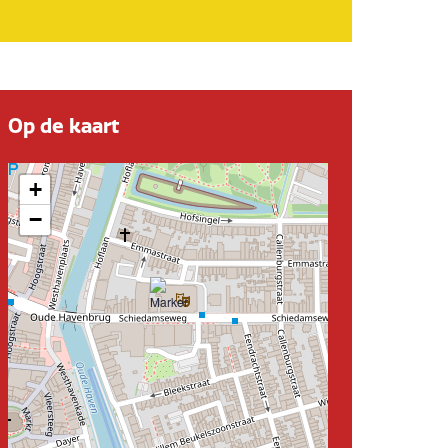
Op de kaart
+
−