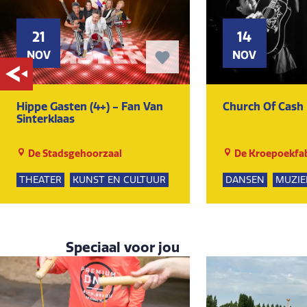
21
14
NOV
NOV
Hippe Gasten (4+) - Fan Van
Church Of Cash
Sinterklaas
De Stadsgehoorzaal
De Kroepoekfab
THEATER
KUNST EN CULTUUR
DANSEN
MUZIE
Speciaal voor jou