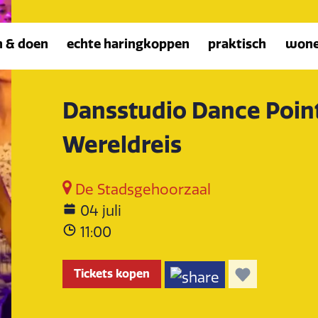
n & doen
echte haringkoppen
praktisch
won
Dansstudio Dance Point
Wereldreis
De Stadsgehoorzaal
04 juli
11:00
Tickets kopen