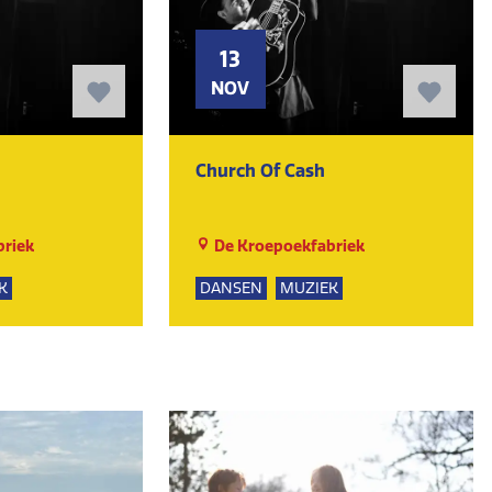
13
NOV
Church Of Cash
riek
De Kroepoekfabriek
K
DANSEN
MUZIEK