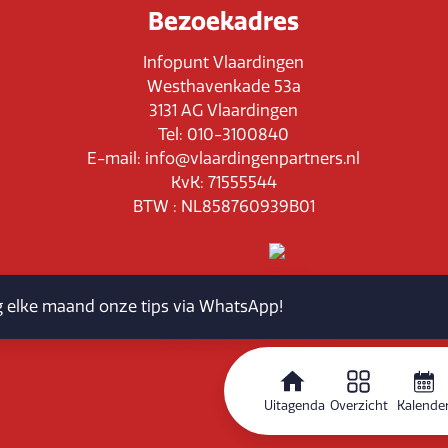
Bezoekadres
Infopunt Vlaardingen
Westhavenkade 53a
3131 AG Vlaardingen
Tel: 010-3100840
E-mail: info@vlaardingenpartners.nl
KvK: 71555544
BTW : NL858760939B01
jg elke maand onze tips via WhatsApp!
Routeplanner
Uitagenda
Overzicht
Kalende