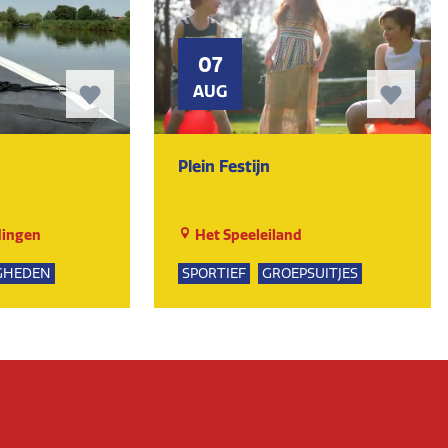
07
AUG
Plein Festijn
dingen
Het Speeleiland
GHEDEN
SPORTIEF
GROEPSUITJES