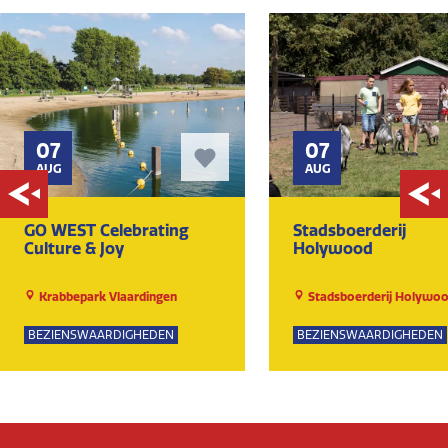
07
07
AUG
AUG
GO WEST Celebrating
Stadsboerderij
Culture & Joy
Holywood
Krabbepark Vlaardingen
Stadsboerderij Holywo
BEZIENSWAARDIGHEDEN
BEZIENSWAARDIGHEDEN