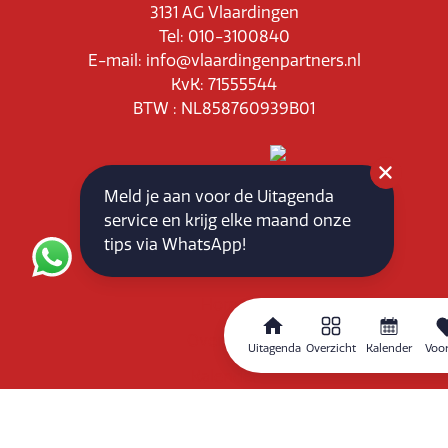
3131 AG Vlaardingen
Tel: 010-3100840
E-mail: info@vlaardingenpartners.nl
KvK: 71555544
BTW : NL858760939B01
Meld je aan voor de Uitagenda
service en krijg elke maand onze
Routeplanner
tips via WhatsApp!
Home
Overzicht
Uitagenda
Overzicht
Kalender
Voor
Kalender
Zoeken