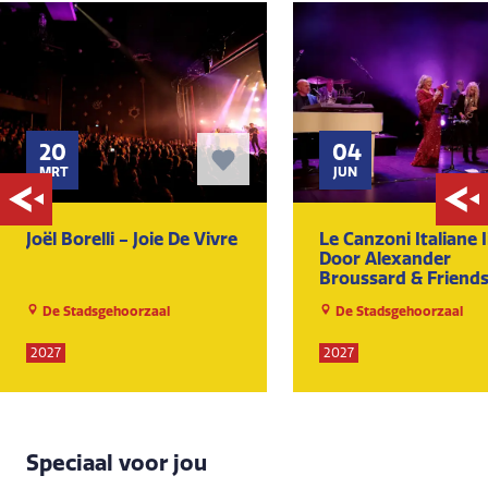
20
04
MRT
JUN
Joël Borelli - Joie De Vivre
Le Canzoni Italiane I
Door Alexander
Broussard & Friend
De Stadsgehoorzaal
De Stadsgehoorzaal
2027
2027
Speciaal voor jou