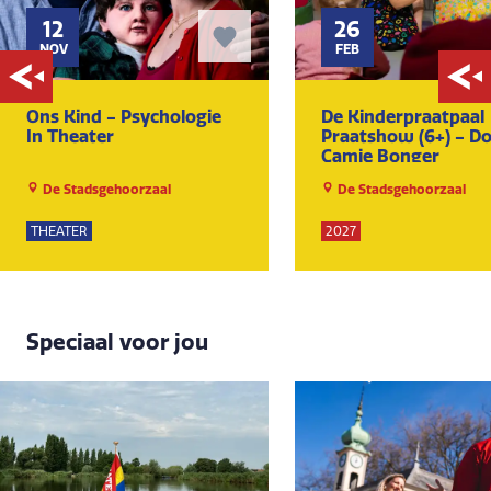
12
26
NOV
FEB
Ons Kind - Psychologie
De Kinderpraatpaal
In Theater
Praatshow (6+) - D
Camie Bonger
De Stadsgehoorzaal
De Stadsgehoorzaal
THEATER
2027
Speciaal voor jou