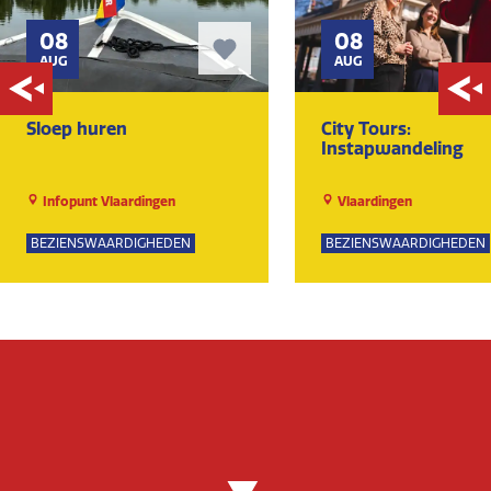
08
08
AUG
AUG
Sloep huren
City Tours:
Instapwandeling
Infopunt Vlaardingen
Vlaardingen
BEZIENSWAARDIGHEDEN
BEZIENSWAARDIGHEDEN