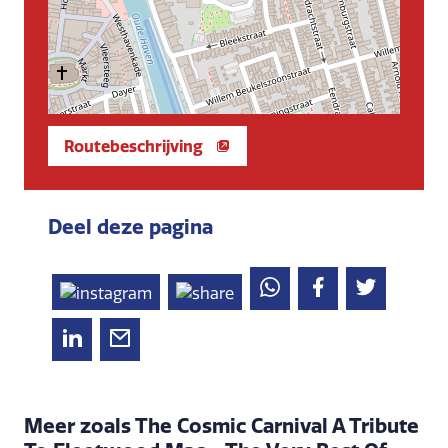
Routebeschrijving
Deel deze pagina
Meer zoals The Cosmic Carnival A Tribute