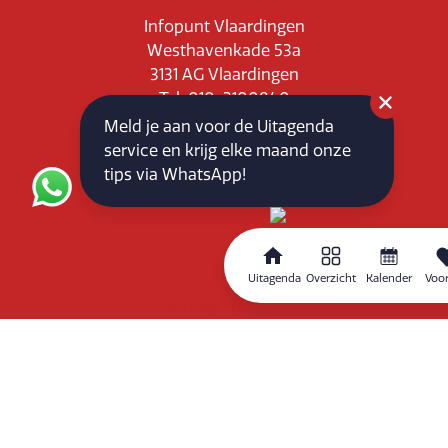
Infopunt Vlaardingen
Westhavenkade 53a
3131 AG Vlaardingen
Tel: 010-3100840
E-mail: info@vlaardingenpartners.nl
Meld je aan voor de Uitagenda
KvK: 71555544
service en krijg elke maand onze
BTW : NL858760939B01
tips via WhatsApp!
Uitagenda
Overzicht
Kalender
Voor
Routeplanner
Home
Overzicht
Kalender