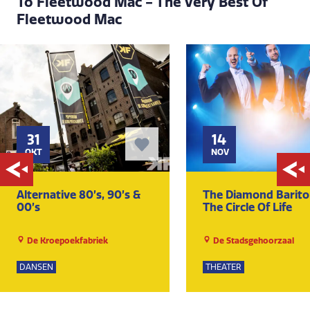
To Fleetwood Mac - The Very Best Of
Fleetwood Mac
31
14
OKT
NOV
Alternative 80’s, 90’s &
The Diamond Barito
00’s
The Circle Of Life
De Kroepoekfabriek
De Stadsgehoorzaal
DANSEN
THEATER