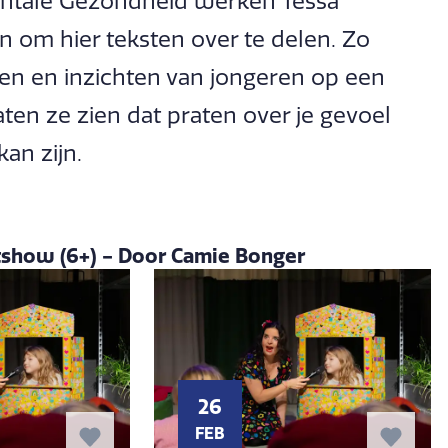
entale Gezondheid werken Tessa
om hier teksten over te delen. Zo
en en inzichten van jongeren op een
aten ze zien dat praten over je gevoel
an zijn.
tshow (6+) - Door Camie Bonger
26
FEB