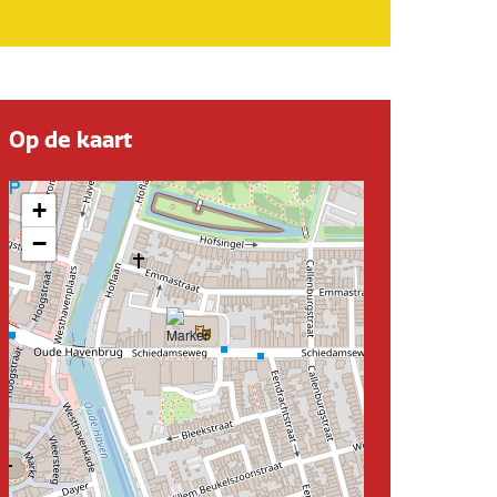
Op de kaart
+
−