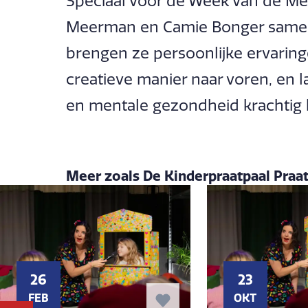
Speciaal voor de Week van de M
Meerman en Camie Bonger samen 
brengen ze persoonlijke ervaring
creatieve manier naar voren, en l
en mentale gezondheid krachtig k
Meer zoals De Kinderpraatpaal Praa
26
23
FEB
OKT