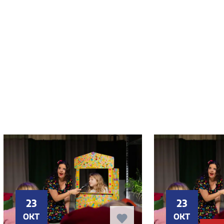
23
23
OKT
OKT