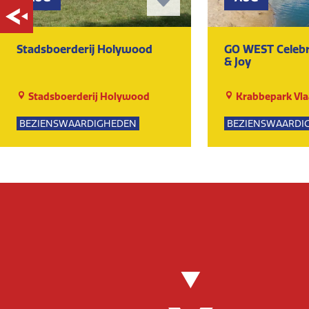
Stadsboerderij Holywood
GO WEST Celebr
& Joy
Stadsboerderij Holywood
Krabbepark Vla
BEZIENSWAARDIGHEDEN
BEZIENSWAARDI
NATUUR
KUNST EN CULTU
EVENEMENTEN