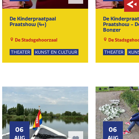
De Kinderpraatpaal
De Kinderpraat
Praatshow (4+)
Praatshow - D
Bonger
De Stadsgehoorzaal
De Stadsgehoo
THEATER
KUNST EN CULTUUR
THEATER
KUNS
06
06
AUG
AUG