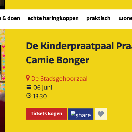
n & doen
echte haringkoppen
praktisch
won
De Kinderpraatpaal Pra
Camie Bonger
De Stadsgehoorzaal
06 juni
13:30
Tickets kopen