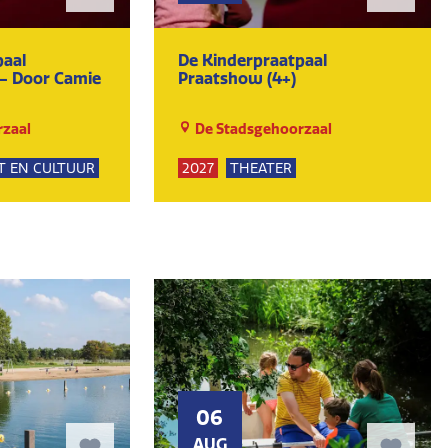
paal
De Kinderpraatpaal
 - Door Camie
Praatshow (4+)
zaal
De Stadsgehoorzaal
T EN CULTUUR
2027
THEATER
KUNST EN CULTUUR
06
AUG