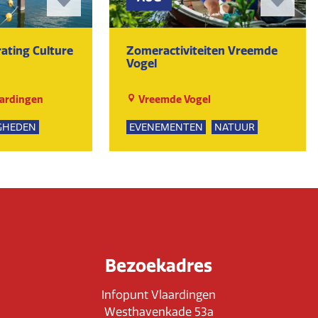
ating Culture
Zomeractiviteiten Vreemde
Vogel
ardingen
Vreemde Vogel
GHEDEN
EVENEMENTEN
NATUUR
UR
SPEELTUIN
GROEPSUITJES
KUNST EN CULTUUR
Bezoekadres
Infopunt Vlaardingen
Westhavenkade 53a