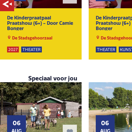
De Kinderpraatpaal
De Kinderpraat
Praatshow (6+) - Door Camie
Praatshow (6+)
Bonger
Bonger
De Stadsgehoorzaal
De Stadsgehoor
2027
THEATER
THEATER
KUNS
KUNST EN CULTUUR
Speciaal voor jou
06
06
AUG
AUG