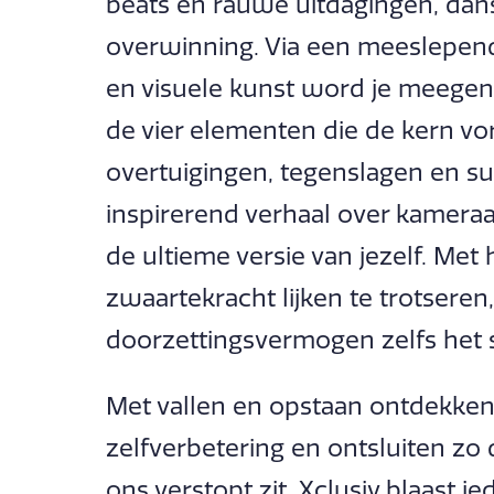
beats en rauwe uitdagingen, dan
overwinning. Via een meeslepen
en visuele kunst word je meege
de vier elementen die de kern 
overtuigingen, tegenslagen en s
inspirerend verhaal over kamera
de ultieme versie van jezelf. Me
zwaartekracht lijken te trotsere
doorzettingsvermogen zelfs het s
Met vallen en opstaan ontdekke
zelfverbetering en ontsluiten zo 
ons verstopt zit. Xclusiv blaast 