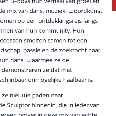
sen B-boys hun verhaal van groei en
de mix van dans, muziek, woordkunst
nomen op een ontdekkingsreis langs
vormen van hun community. Hun
uccessen smelten samen tot een
adschap, passie en de zoektocht naar
t hun dans, waarmee ze de
n, demonstreren ze dat met
chijnbaar onmogelijke haalbaar is.
n ze nieuwe paden naar
de Sculptor binnenin, die in ieder van
iedereen omver in deze mix van echte