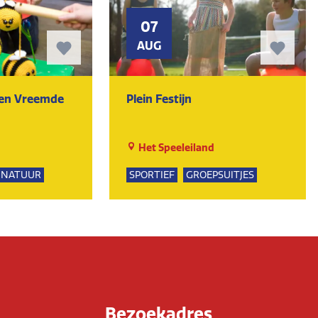
07
AUG
ten Vreemde
Plein Festijn
Het Speeleiland
NATUUR
SPORTIEF
GROEPSUITJES
PSUITJES
UR
Bezoekadres