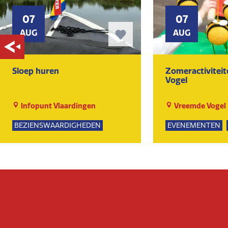
07
07
AUG
AUG
Sloep huren
Zomeractivitei
Vogel
Infopunt Vlaardingen
Vreemde Vogel
BEZIENSWAARDIGHEDEN
EVENEMENTEN
NATUUR
SPEELTUIN
GROE
KUNST EN CULTU