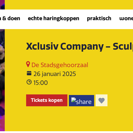
n & doen
echte haringkoppen
praktisch
won
Xclusiv Company - Scul
De Stadsgehoorzaal
26 januari 2025
15:00
Tickets kopen