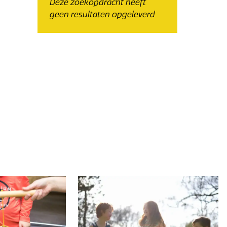
Deze zoekopdracht heeft
geen resultaten opgeleverd