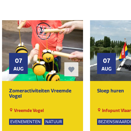
07
07
AUG
AUG
Zomeractiviteiten Vreemde
Sloep huren
Vogel
Vreemde Vogel
Infopunt Vlaa
EVENEMENTEN
NATUUR
BEZIENSWAARD