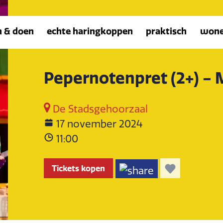
n & doen
echte haringkoppen
praktisch
won
Pepernotenpret (2+) - 
De Stadsgehoorzaal
17 november 2024
11:00
Tickets kopen