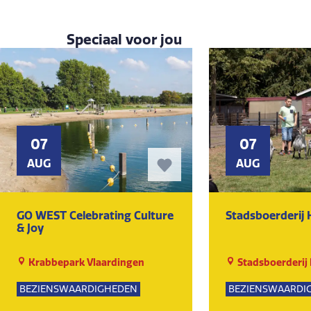
Speciaal voor jou
07
07
AUG
AUG
GO WEST Celebrating Culture
Stadsboerderij
& Joy
Krabbepark Vlaardingen
Stadsboerderij
BEZIENSWAARDIGHEDEN
BEZIENSWAARDI