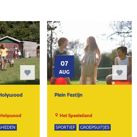
07
AUG
 Holywood
Plein Festijn
 Holywood
Het Speeleiland
GHEDEN
SPORTIEF
GROEPSUITJES