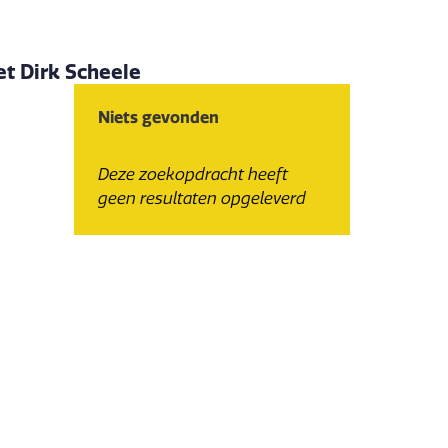
et Dirk Scheele
Niets gevonden
Deze zoekopdracht heeft
geen resultaten opgeleverd